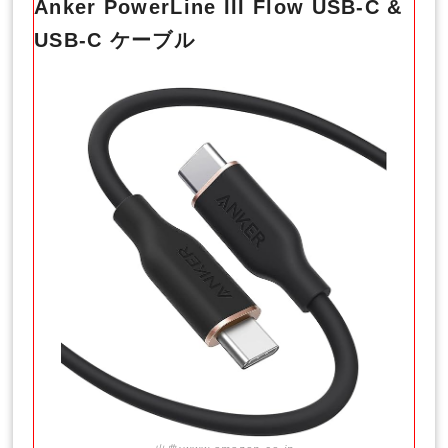
Anker PowerLine III Flow USB-C &
USB-C ケーブル