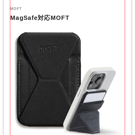
MOFT
MagSafe対応MOFT