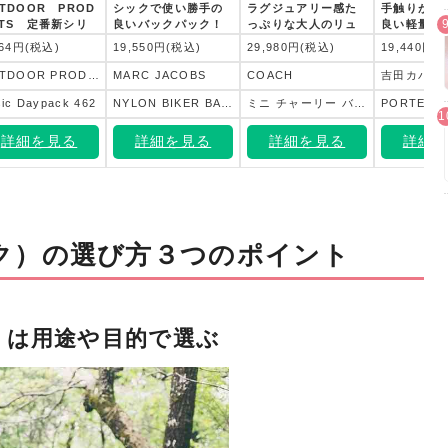
TDOOR PROD
シックで使い勝手の
ラグジュアリー感た
手触りが良
CTS 定番新シリ
良いバックパック！
っぷりな大人のリュ
良い軽量な
ズ！
ック。
テル素材で
264円(税込)
19,550円(税込)
29,980円(税込)
19,440円(
来ないカジ
リーズ。
OUTDOOR PRODUCTS
MARC JACOBS
COACH
吉田カバン
ic Daypack 462
NYLON BIKER BACKPACK
ミニ チャーリー バックパック
詳細を見る
詳細を見る
詳細を見る
詳細
ク）の選び方３つのポイント
）は用途や目的で選ぶ