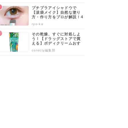
く発色の
KANKENといえばコ
人気の定番商品とし
グレゴリーの伝統を
ポリエス
レ。ベーシックモデ
て進化を遂げてきたB
象徴するティアドロ
プチプラアイシャドウで
、飽きの
ル。
ig
ップ型パック。
【涙袋メイク】自然な塗り
税込)
9,424円(税込)
14,342円(税込)
21,600円(税込)
ュアルシ
方・作り方をプロが解説！4
0代50代でも似合うやり方も
FJALL
ゴールドウイン
GREGORY
ryo-ka
伝授します♡
PORTER GIRL MOUSSE デイパック
リュック
THE NORTH FACE リュック
DAY PACK
その乾燥、すぐに対処しよ
う！【ドラッグストアで買
を見る
詳細を見る
詳細を見る
詳細を見る
える】ボディクリームおす
すめ人気ランキング10選♡
corecty編集部
塗り方や選び方も解説