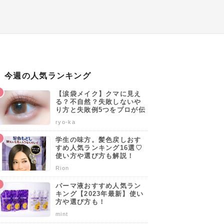
今週の人気ランキング
【涙袋メイク】クマに見え
る？不自然？失敗しないや
り方と失敗例5つをプロが伝
授します♡
ryo-ka
学生の味方。髪色戻しおす
すめ人気ランキング16選♡
使い方や選び方も解説！
Rion
パーマ液おすすめ人気ラン
キング【2023年最新】使い
方や選び方も！
mint