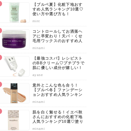
【ブルベ夏】化粧下地おす
すめ人気ランキング10選♡
使い方や選び方も！
mint
コントロールしてお洒落ヘ
アに早変わり！天パ・くせ
毛用ワックスのおすすめ人
気ブランドランキング10選
minami
♡使い方や選び方のポイン
トも解説！
【最強コスパ】レシピスト
のBBクリーム♡プチプラで
肌に優しい成分が嬉しい！
サッと手軽に肌を守りなが
ayase
らカバーしよう。
意外とこんな色も合う！
【ブルベ冬】ファンデーシ
6
7
8
ョンおすすめ人気ランキン
グ10選♡塗り方・選び方の
minami
ポイントも解説！
肌を白く魅せる！イエベ秋
さんにおすすめの化粧下地
人気ランキング10選♡塗り
方・選び方のポイントも解
minami
説！