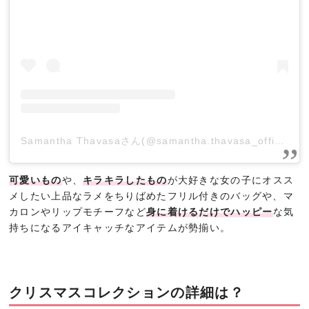
Samantha Thavasaさん(@samantha.thavasa_official)がシェアした投稿
可愛いもの
や、
キラキラしたもの
が大好きな女の子にオスス
メしたい上品なラメをちりばめたフリル付きのバッグや、マ
カロンやリップモチーフなど
身に着けるだけでハッピー
な気
持ちになるアイキャッチなアイテムが勢揃い。
クリスマスコレクションの詳細は？