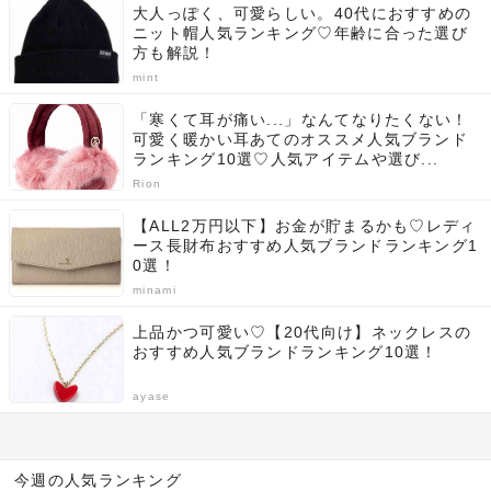
大人っぽく、可愛らしい。40代におすすめの
ニット帽人気ランキング♡年齢に合った選び
方も解説！
mint
「寒くて耳が痛い...」なんてなりたくない！
可愛く暖かい耳あてのオススメ人気ブランド
ランキング10選♡人気アイテムや選び...
Rion
【ALL2万円以下】お金が貯まるかも♡レディ
ース長財布おすすめ人気ブランドランキング1
0選！
minami
上品かつ可愛い♡【20代向け】ネックレスの
おすすめ人気ブランドランキング10選！
ayase
今週の人気ランキング