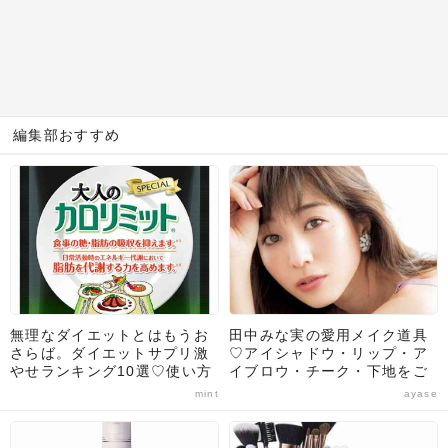
編集部おすすめ
無理なダイエットとはもうお
田中みな実の愛用メイク道具
さらば。ダイエットサプリ激
♡アイシャドウ・リップ・ア
やせランキング10選♡使い方
イブロウ・チーク・下地をご
や選び方のポイントも解説！
紹介！
mint
ayase