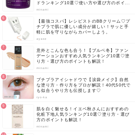
ドランキング10選♡使い方や選び方のポイ...
minami
【最強コスパ】レシピストのBBクリーム♡プ
チプラで肌に優しい成分が嬉しい！サッと手
軽に肌を守りながらカバーしよう。
ayase
意外とこんな色も合う！【ブルベ冬】ファン
デーションおすすめ人気ランキング10選♡塗
り方・選び方のポイントも解説！
minami
プチプラアイシャドウで【涙袋メイク】自然
な塗り方・作り方をプロが解説！40代50代で
も似合うやり方も伝授します♡
ryo-ka
肌を白く魅せる！イエベ秋さんにおすすめの
化粧下地人気ランキング10選♡塗り方・選び
方のポイントも解説！
minami