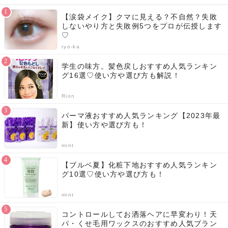
【涙袋メイク】クマに見える？不自然？失敗
しないやり方と失敗例5つをプロが伝授します
♡
ryo-ka
学生の味方。髪色戻しおすすめ人気ランキン
グ16選♡使い方や選び方も解説！
Rion
パーマ液おすすめ人気ランキング【2023年最
新】使い方や選び方も！
mint
【ブルベ夏】化粧下地おすすめ人気ランキン
グ10選♡使い方や選び方も！
mint
コントロールしてお洒落ヘアに早変わり！天
パ・くせ毛用ワックスのおすすめ人気ブラン