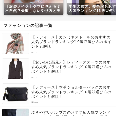
【涙袋メイク】クマに見える？
学生の味方。髪色戻しお
不自然？失敗しないやり方と失
人気ランキング16選♡使
敗例5つをプロが伝授します♡
選び方も解説！
ファッションの記事一覧
【レディース】カシミヤストールのおすすめ
人気ブランドランキング10選♡選び方のポイ
ントも解説！
mint
【安いのに高見え】レディーススーツのおす
すめ人気ブランドランキング10選♡選び方の
ポイントも解説！
mint
【レディース】本革ショルダーバッグのおす
すめ人気ブランドランキング10選♡選び方の
ポイントも解説！
Rion
歩きやすいパンプスのおすすめ人気ブランド