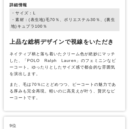
詳細情報
・サイズ：L
・素材：(表生地)毛70％、ポリエステル30％、(裏生
地)キュプラ100％
上品な総柄デザインで視線をいただき
ネイティブ柄と落ち着いたクリーム色が絶妙にマッチ
した、「POLO Ralph Lauren」のフェミニンなピ
ーコート。ゆったりとしたサイズ感で都会的な雰囲気
を演出します。
また、毛は70％にとどめつつ、ピーコートの魅力であ
る厚みも完全再現。軽いのに高見えが叶う、贅沢なピ
ーコートです。
9位