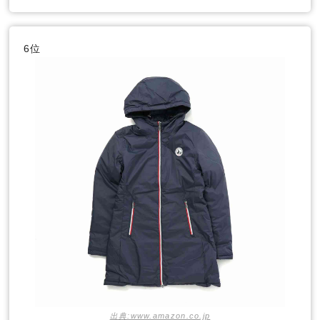
6位
出典:www.amazon.co.jp