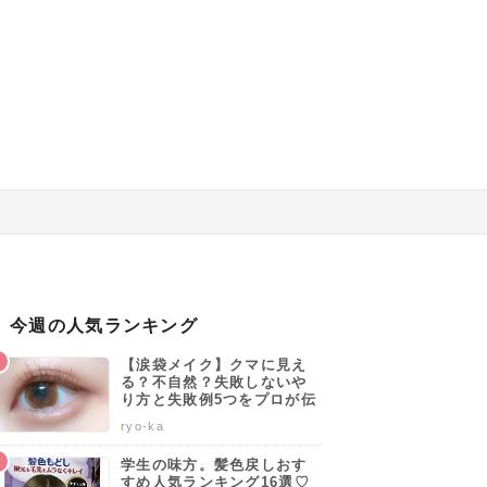
今週の人気ランキング
【涙袋メイク】クマに見え
る？不自然？失敗しないや
り方と失敗例5つをプロが伝
授します♡
ryo-ka
学生の味方。髪色戻しおす
すめ人気ランキング16選♡