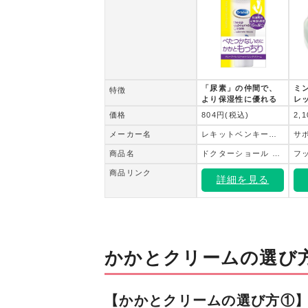
「尿素」の仲間で、
ミ
特徴
より保湿性に優れる
レ
「尿素誘導体」を配
テ
価格
804円(税込)
2,
合
ー
メーカー名
レキットベンキーザー・ジャパン
サ
商品名
ドクターショール ディープ・モイスチャライジング・クリーム
フ
商品リンク
詳細を見る
かかとクリームの選び
【かかとクリームの選び方①