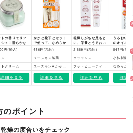
ントの香りでリフ
かかと靴下とセット
乾燥しがちな足もと
うるおい感
ッシュ！滑らかな
で使って、なめらか
に、栄養とうるおい
のオイルが
クスチャーのトリ
な質感に
をチャージ
クに
100円(税込)
656円(税込)
2,889円(税込)
847円(税込
トメントクリーム
ボン
ユースキン製薬
クラランス
小林製薬
ットクリーム
ユースキンA かかとケアセット
フットビューティーケア
詳細を見る
詳細を見る
詳細を見る
詳細
方のポイント
】乾燥の度合いをチェック