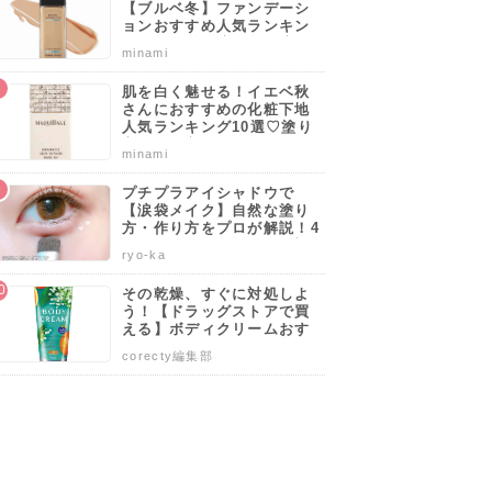
【ブルベ冬】ファンデーシ
ョンおすすめ人気ランキン
グ10選♡塗り方・選び方の
minami
ポイントも解説！
肌を白く魅せる！イエベ秋
さんにおすすめの化粧下地
人気ランキング10選♡塗り
たっぷり
天然保湿成分の尿素
こだわりぬいた、植
乾燥が気になる足
方・選び方のポイントも解
minami
スティッ
と海洋性コラーゲン
物性100%のカカトケ
に、高浸透処方の足
説！
の2つの成分で、うる
アクリーム
用美容液
)
1,166円(税込)
2,727円(税込)
1,372円(税込)
プチプラアイシャドウで
おう足元に
【涙袋メイク】自然な塗り
アズマ商事
シダコス
イシュア
方・作り方をプロが解説！4
0代50代でも似合うやり方も
なめらかかとスティック
旅美人 かかとつるつるクリーム
カカトエステ
サロンフット もっちり保湿美
ryo-ka
伝授します♡
を見る
詳細を見る
詳細を見る
詳細を見る
その乾燥、すぐに対処しよ
う！【ドラッグストアで買
える】ボディクリームおす
すめ人気ランキング10選♡
corecty編集部
塗り方や選び方も解説