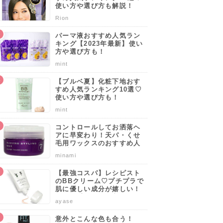
使い方や選び方も解説！
Rion
パーマ液おすすめ人気ラン
キング【2023年最新】使い
方や選び方も！
mint
【ブルベ夏】化粧下地おす
すめ人気ランキング10選♡
使い方や選び方も！
mint
コントロールしてお洒落ヘ
アに早変わり！天パ・くせ
毛用ワックスのおすすめ人
気ブランドランキング10選
minami
♡使い方や選び方のポイン
トも解説！
【最強コスパ】レシピスト
のBBクリーム♡プチプラで
肌に優しい成分が嬉しい！
サッと手軽に肌を守りなが
ayase
らカバーしよう。
6
7
8
意外とこんな色も合う！