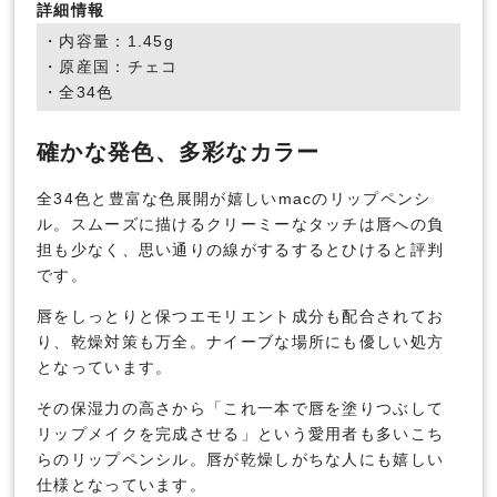
詳細情報
・内容量：1.45g
・原産国：チェコ
・全34色
確かな発色、多彩なカラー
全34色と豊富な色展開が嬉しいmacのリップペンシ
ル。スムーズに描けるクリーミーなタッチは唇への負
担も少なく、思い通りの線がするするとひけると評判
です。
唇をしっとりと保つエモリエント成分も配合されてお
り、乾燥対策も万全。ナイーブな場所にも優しい処方
となっています。
その保湿力の高さから「これ一本で唇を塗りつぶして
リップメイクを完成させる」という愛用者も多いこち
らのリップペンシル。唇が乾燥しがちな人にも嬉しい
仕様となっています。