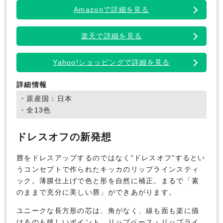
Amazonで詳細を見る
楽天で詳細を見る
Yahoo!ショッピングで詳細を見る
詳細情報
・原産国：日本
・全13色
ドレスオフの新発想
唇をドレスアップするのではなく”ドレスオフ”するとい
うコンセプトで作られたキッカのリップラインスティ
ック。薄膜仕上げで色と形を自然に補正。まるで「素
のままで充分に美しい唇」ができあがります。
ユニークな長方形の芯は、角がなく、線も面も楽に描
けるのも嬉しいポイント。リップベース・リップライ