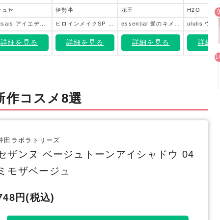
テュセ
伊勢半
花王
H2O
ettusais アイエディション (カラーパレット) 12 ティアブルージュ
ヒロインメイクSP プライムリキッドアイライナー リッチカラー
essential 髪のキメ美容ウォータートリートメント ホワイトティーの香り
詳細を見る
詳細を見る
詳細を見る
詳細
新作コスメ8選
井田ラボラトリーズ
セザンヌ ベージュトーンアイシャドウ 04
ミモザベージュ
748円(税込)