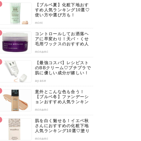
【ブルベ夏】化粧下地おす
すめ人気ランキング10選♡
使い方や選び方も！
mint
コントロールしてお洒落ヘ
アに早変わり！天パ・くせ
毛用ワックスのおすすめ人
気ブランドランキング10選
minami
♡使い方や選び方のポイン
トも解説！
【最強コスパ】レシピスト
のBBクリーム♡プチプラで
肌に優しい成分が嬉しい！
サッと手軽に肌を守りなが
ayase
らカバーしよう。
意外とこんな色も合う！
【ブルベ冬】ファンデーシ
ョンおすすめ人気ランキン
グ10選♡塗り方・選び方の
minami
ポイントも解説！
肌を白く魅せる！イエベ秋
さんにおすすめの化粧下地
サクラの
あのリップスクラブ
「まるで空気」なジ
こなれ感たっぷりの
人気ランキング10選♡塗り
がミルキーとコラボ
ェルリップティント
新色
方・選び方のポイントも解
込)
814円(税込)
minami
4,070円(税込)
660円(税込)
説！