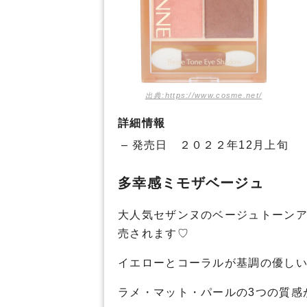
出典:https://www.cosme.net/
詳細情報
– 発売日 ２０２２年12月上旬
多幸感ミモザベージュ
大人気セザンヌのベージュトーン
売されます♡
イエローとコーラルが基調の優し
ラメ・マット・パールの3つの質感