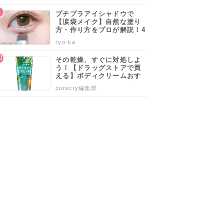
レブロン
NARS
井田ラボラトリーズ
プチプラアイシャドウで
【涙袋メイク】自然な塗り
ululis ウォーターコンク モイスト シャンプー/トリートメント/ヘアオイル（桜ver.）
REVLON キス シュガー スクラブ
エアーマットウルトラリップティント
CANMAKE スマートミニアイブロウ
方・作り方をプロが解説！4
0代50代でも似合うやり方も
を見る
詳細を見る
ryo-ka
詳細を見る
詳細を見る
伝授します♡
その乾燥、すぐに対処しよ
う！【ドラッグストアで買
える】ボディクリームおす
すめ人気ランキング10選♡
corecty編集部
塗り方や選び方も解説