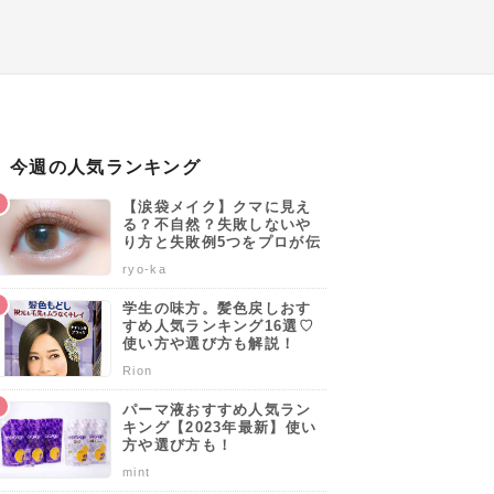
今週の人気ランキング
【涙袋メイク】クマに見え
る？不自然？失敗しないや
り方と失敗例5つをプロが伝
授します♡
ryo-ka
学生の味方。髪色戻しおす
すめ人気ランキング16選♡
使い方や選び方も解説！
Rion
パーマ液おすすめ人気ラン
キング【2023年最新】使い
方や選び方も！
mint