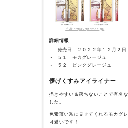
出典:https://prtimes.jp/
詳細情報
- 発売日 ２０２２年１２月２日
- ５１ モカグレージュ
- ５２ ピンクグレージュ
儚げくすみアイライナー
描きやすい＆落ちないことで有名
した。
色素薄い系に見せてくれるモカグ
可愛いです！