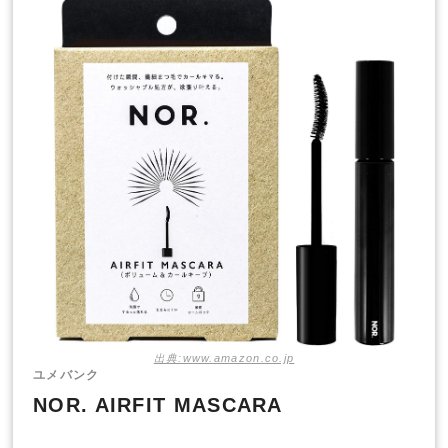
出典:www.amazon.co.jp
ユメバンク
NOR. AIRFIT MASCARA