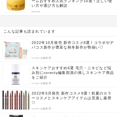
ームおすすめ人気ランキング10選！正しい使
い方や選び方も解説
ayase
こんな記事も読まれています
2022年10月発売 新作コスメ8選！コラボやデ
パコス新作が豊富な秋冬新作が勢揃い♡
corecty編集部
スキンケアおすすめ6選 毛穴・ニキビなど悩
み別にcorecty編集部員の推しスキンケア商品
をご紹介
corecty編集部
2022年5月発売 新作コスメ8選！初夏のカラ
ーコスメとスキンケアアイテムは見逃し厳禁
♡
corecty編集部