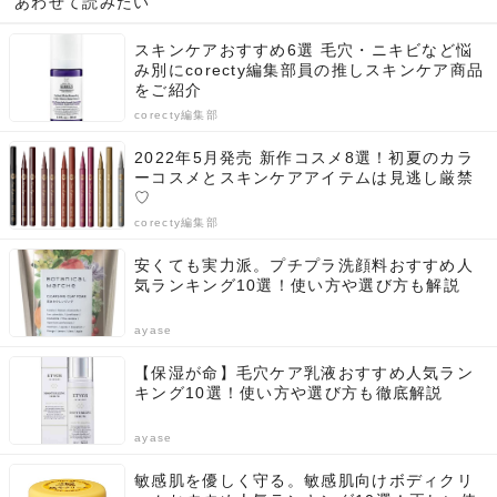
あわせて読みたい
スキンケアおすすめ6選 毛穴・ニキビなど悩
み別にcorecty編集部員の推しスキンケア商品
をご紹介
corecty編集部
2022年5月発売 新作コスメ8選！初夏のカラ
ーコスメとスキンケアアイテムは見逃し厳禁
♡
corecty編集部
安くても実力派。プチプラ洗顔料おすすめ人
気ランキング10選！使い方や選び方も解説
ayase
【保湿が命】毛穴ケア乳液おすすめ人気ラン
キング10選！使い方や選び方も徹底解説
ayase
敏感肌を優しく守る。敏感肌向けボディクリ