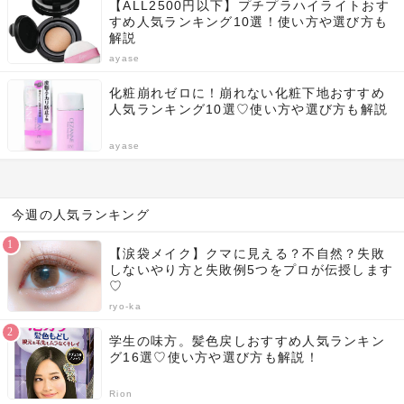
【ALL2500円以下】プチプラハイライトおす
すめ人気ランキング10選！使い方や選び方も
解説
ayase
化粧崩れゼロに！崩れない化粧下地おすすめ
人気ランキング10選♡使い方や選び方も解説
ayase
今週の人気ランキング
【涙袋メイク】クマに見える？不自然？失敗
しないやり方と失敗例5つをプロが伝授します
♡
ryo-ka
学生の味方。髪色戻しおすすめ人気ランキン
グ16選♡使い方や選び方も解説！
Rion