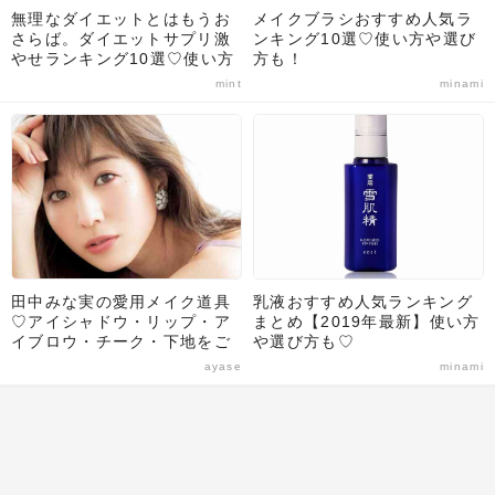
無理なダイエットとはもうお
メイクブラシおすすめ人気ラ
さらば。ダイエットサプリ激
ンキング10選♡使い方や選び
やせランキング10選♡使い方
方も！
や選び方のポイントも解説！
mint
minami
田中みな実の愛用メイク道具
乳液おすすめ人気ランキング
♡アイシャドウ・リップ・ア
まとめ【2019年最新】使い方
イブロウ・チーク・下地をご
や選び方も♡
紹介！
ayase
minami