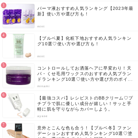
パーマ液おすすめ人気ランキング【2023年最
新】使い方や選び方も！
mint
【ブルベ夏】化粧下地おすすめ人気ランキン
グ10選♡使い方や選び方も！
mint
コントロールしてお洒落ヘアに早変わり！天
パ・くせ毛用ワックスのおすすめ人気ブラン
ドランキング10選♡使い方や選び方のポイ...
minami
【最強コスパ】レシピストのBBクリーム♡プ
チプラで肌に優しい成分が嬉しい！サッと手
軽に肌を守りながらカバーしよう。
ayase
意外とこんな色も合う！【ブルベ冬】ファン
デーションおすすめ人気ランキング10選♡塗