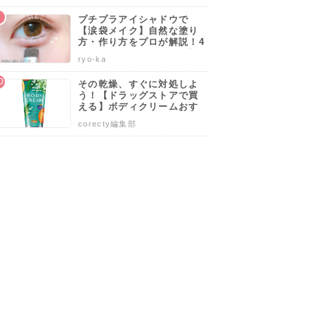
プチプラアイシャドウで
【涙袋メイク】自然な塗り
方・作り方をプロが解説！4
ージや環
内側から輝くような
9種類の保湿成分配合
うるおいとツヤを仕
0代50代でも似合うやり方も
による肌
つやと繊細なきらめ
でうるおいのある輝
込んで、ファンデー
ryo-ka
伝授します♡
を防ぐ植
きで、立体感を演出
く肌を実現
ションの仕上がりを
込)
3,850円(税込)
4,730円(税込)
7,800円(税込)
潤沢に配
アップ
その乾燥、すぐに対処しよ
コーセー
う！【ドラッグストアで買
エトヴォス
エキップ
える】ボディクリームおす
ルク
コスメデコルテ ラクチュール ブライトニング ベース
ミネラルUVグロウベース
SUQQU トリートメント セラム プライマー
すめ人気ランキング10選♡
corecty編集部
塗り方や選び方も解説
を見る
詳細を見る
詳細を見る
詳細を見る