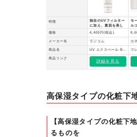
独自のUVフィルター
モ
特徴
に加え、素肌を美し
ル
く守るエーデルワイ
合
価格
4,400円(税込)
6,
スエキス搭載
ら
メーカー名
ランコム
カ
商品名
UV エクスペール BB n
商品リンク
詳細を見る
高保湿タイプの化粧下
【高保湿タイプの化粧下
るものを