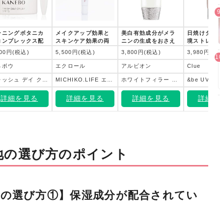
ーニングボタニカ
メイクアップ効果と
美白有効成分がメラ
日焼けダメ
コンプレックス配
スキンケア効果の両
ニンの生成をおさえ
境ストレス
で、日中も乾燥知
立を実現
てシミ・ソバカスを
荒れ・乾燥
600円(税込)
5,500円(税込)
3,800円(税込)
3,980円(税
ずの仕上がりに
防ぎ、透明感に満ち
物エキスを
た明るい肌に
合
ネボウ
エクロール
アルビオン
Clue
フレッシュ デイ クリーム
MICHIKO.LIFE エッセンスベースUVグロウ
ホワイトフィラー クリエイター
&be UVミ
詳細を見る
詳細を見る
詳細を見る
詳細
地の選び方のポイント
地の選び方①】保湿成分が配合されてい