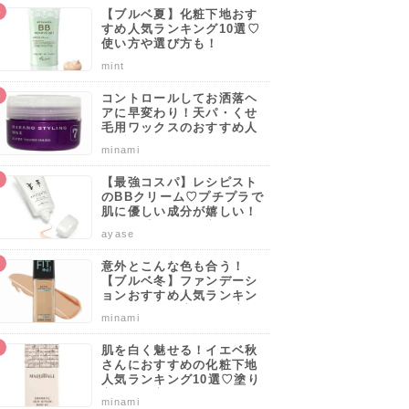
【ブルベ夏】化粧下地おす
すめ人気ランキング10選♡
使い方や選び方も！
mint
コントロールしてお洒落ヘ
アに早変わり！天パ・くせ
毛用ワックスのおすすめ人
気ブランドランキング10選
minami
♡使い方や選び方のポイン
トも解説！
【最強コスパ】レシピスト
のBBクリーム♡プチプラで
肌に優しい成分が嬉しい！
サッと手軽に肌を守りなが
ayase
らカバーしよう。
意外とこんな色も合う！
【ブルベ冬】ファンデーシ
ョンおすすめ人気ランキン
グ10選♡塗り方・選び方の
minami
ポイントも解説！
6
7
8
肌を白く魅せる！イエベ秋
さんにおすすめの化粧下地
人気ランキング10選♡塗り
方・選び方のポイントも解
minami
説！