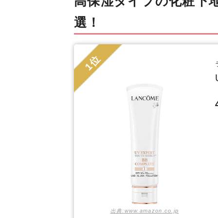
高保湿タイプの化粧下地
選！
1位
出典:www.amazon.co.jp