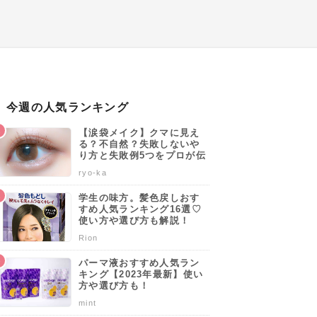
今週の人気ランキング
【涙袋メイク】クマに見え
る？不自然？失敗しないや
り方と失敗例5つをプロが伝
授します♡
ryo-ka
学生の味方。髪色戻しおす
すめ人気ランキング16選♡
使い方や選び方も解説！
Rion
パーマ液おすすめ人気ラン
キング【2023年最新】使い
方や選び方も！
mint