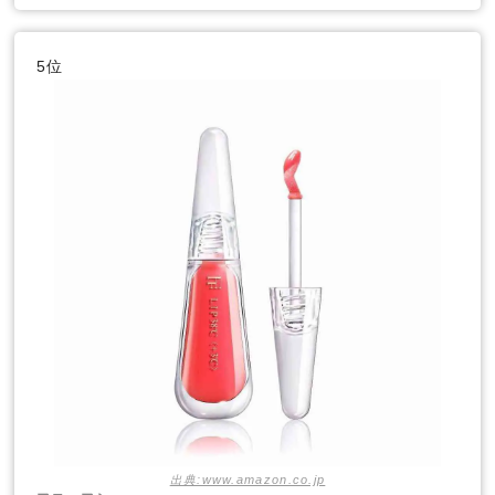
5位
出典:www.amazon.co.jp