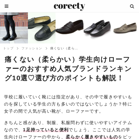
トップ
ファッション
痛くない（柔らかい）学生向けローファーの...
痛くない（柔らかい）学生向けローフ
ァーのおすすめ人気ブランドランキン
グ10選♡選び方のポイントも解説！
学校に履いていく靴には指定があり、その中で履きやすいも
のを探している学生の方も多いのではないでしょうか？特に
女子の間で人気が高い靴が、ローファーです。
きちんと感があり、制服、私服問わずに使いやすいアイテム
なので、
1足持っていると便利
でしょう。ここでは人気の学
生向けローファーの中から、
柔らかく履きやすいもの
をピッ