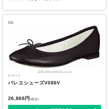
2位
出典:www.amazon.co.jp
レペット
バレエシューズV086V
26,866円
(税込)