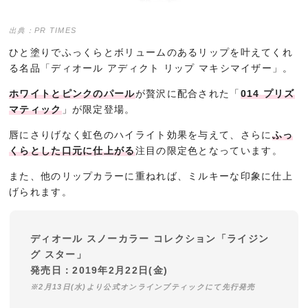
出典：PR TIMES
ひと塗りでふっくらとボリュームのあるリップを叶えてくれ
る名品「ディオール アディクト リップ マキシマイザー」。
ホワイトとピンクのパール
が贅沢に配合された「
014 プリズ
マティック
」が限定登場。
唇にさりげなく虹色のハイライト効果を与えて、さらに
ふっ
くらとした口元に仕上がる
注目の限定色となっています。
また、他のリップカラーに重ねれば、ミルキーな印象に仕上
げられます。
ディオール スノーカラー コレクション「ライジン
グ スター」
発売日：2019年2月22日(金)
※2月13日(水)より公式オンラインブティックにて先行発売