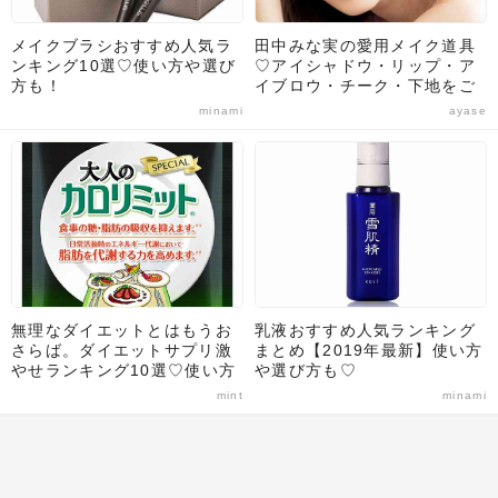
メイクブラシおすすめ人気ラ
田中みな実の愛用メイク道具
ンキング10選♡使い方や選び
♡アイシャドウ・リップ・ア
方も！
イブロウ・チーク・下地をご
紹介！
minami
ayase
無理なダイエットとはもうお
乳液おすすめ人気ランキング
さらば。ダイエットサプリ激
まとめ【2019年最新】使い方
やせランキング10選♡使い方
や選び方も♡
や選び方のポイントも解説！
mint
minami