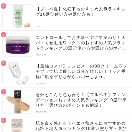
【ブルベ夏】化粧下地おすすめ人気ランキン
グ10選♡使い方や選び方も！
mint
コントロールしてお洒落ヘアに早変わり！天
パ・くせ毛用ワックスのおすすめ人気ブラン
ドランキング10選♡使い方や選び方のポイ...
minami
【最強コスパ】レシピストのBBクリーム♡プ
チプラで肌に優しい成分が嬉しい！サッと手
軽に肌を守りながらカバーしよう。
ayase
意外とこんな色も合う！【ブルベ冬】ファン
デーションおすすめ人気ランキング10選♡塗
り方・選び方のポイントも解説！
minami
肌を白く魅せる！イエベ秋さんにおすすめの
化粧下地人気ランキング10選♡塗り方・選び