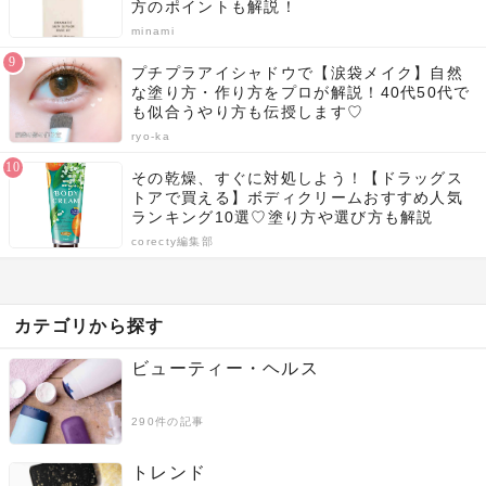
方のポイントも解説！
minami
プチプラアイシャドウで【涙袋メイク】自然
な塗り方・作り方をプロが解説！40代50代で
も似合うやり方も伝授します♡
ryo-ka
その乾燥、すぐに対処しよう！【ドラッグス
トアで買える】ボディクリームおすすめ人気
ランキング10選♡塗り方や選び方も解説
corecty編集部
カテゴリから探す
ビューティー・ヘルス
290件の記事
トレンド