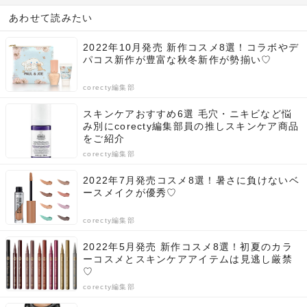
あわせて読みたい
2022年10月発売 新作コスメ8選！コラボやデ
パコス新作が豊富な秋冬新作が勢揃い♡
corecty編集部
スキンケアおすすめ6選 毛穴・ニキビなど悩
み別にcorecty編集部員の推しスキンケア商品
をご紹介
corecty編集部
2022年7月発売コスメ8選！暑さに負けないベ
ースメイクが優秀♡
corecty編集部
2022年5月発売 新作コスメ8選！初夏のカラ
ーコスメとスキンケアアイテムは見逃し厳禁
♡
corecty編集部