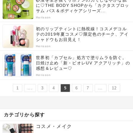
砂漠を生き抜くサボテンの力でしなやかな肌
に♡THE BODY SHOPから「カクタスブロッ
サム バス＆ボディケアシリーズ...
Herisson
初のリップティントに熱視線！コスメデコル
テの2019年夏コスメ♡限定色のチーク、アイ
シャドウもお目見え！
Herisson
世界初「カプセル」処方で塗りムラを防ぐ。
日焼け止め「新・ビオレUV アクアリッチ」の
感想＆レビュー♡
Herisson
1
...
3
4
5
6
7
...
12
カテゴリから探す
コスメ・メイク