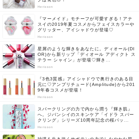
Herisson
『マーメイド』モチーフが可愛すぎる！アナ
スイの2019年夏コスメからフェイスカラーや
グリッター、アイシャドウが登場♡
Herisson
星屑のような輝きをあなたに。ディオール(DI
OR)から新リップ「ディオール アディクト ス
テラー シャイン」が登場♡輝き...
Herisson
『3色3質感』アイシャドウで奥行きのある目
元に♡アンプリチュード(Amplitude)から201
9年春コスメが登場！
Herisson
スパークリングの力で内から潤う『輝き肌』
へ。ジバンシイのスキンケア「イドラ スパー
クリング」シリーズ10周年記念の桜パッ...
Herisson