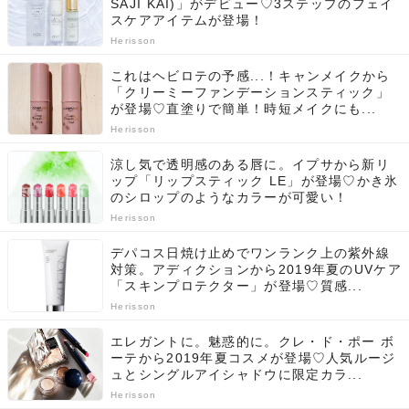
SAJI KAI)」がデビュー♡3ステップのフェイ
スケアアイテムが登場！
Herisson
これはヘビロテの予感...！キャンメイクから
「クリーミーファンデーションスティック」
が登場♡直塗りで簡単！時短メイクにも...
Herisson
涼し気で透明感のある唇に。イプサから新リ
ップ「リップスティック LE」が登場♡かき氷
のシロップのようなカラーが可愛い！
Herisson
デパコス日焼け止めでワンランク上の紫外線
対策。アディクションから2019年夏のUVケア
「スキンプロテクター」が登場♡質感...
Herisson
エレガントに。魅惑的に。クレ・ド・ポー ボ
ーテから2019年夏コスメが登場♡人気ルージ
ュとシングルアイシャドウに限定カラ...
Herisson