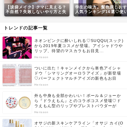
【涙袋メイク】クマに見える？
学生の味方。髪色戻しお
不自然？失敗しないやり方と失
人気ランキング16選♡使
敗例5つをプロが伝授します♡
選び方も解説！
トレンドの記事一覧
ネオンピンクに酔いしれる♡SUQQU(スック)
から2019年夏コスメが登場。アイシャドウや
リップ、待望のマスカラもお目見...
Herisson
ついに出た！キャンメイクから単色アイシャ
ドウ「シマリングオーロラアイズ」が新登場
♡パーフェクトマルチアイズの新色もお目
見...
Herisson
外も中身も全部かわいい！ポール＆ジョーか
ら『ドラえもん』とのコラボコスメ登場♡ド
ラえもん型のリップやプレストパウダーが
お...
Herisson
オサジの新スキンケアライン「オサジ カイ(O