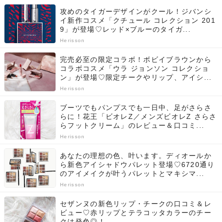
攻めのタイガーデザインがクール！ジバンシ
イ新作コスメ「クチュール コレクション 201
9」が登場♡レッド×ブルーのタイガ...
Herisson
完売必至の限定コラボ！ボビイブラウンから
コラボコスメ「ウラ ジョンソン コレクショ
ン」が登場♡限定チークやリップ、アイシ...
Herisson
ブーツでもパンプスでも一日中、足がさらさ
らに！花王「ビオレZ／メンズビオレZ さらさ
らフットクリーム」のレビュー＆口コミ...
Herisson
あなたの理想の色、叶います。ディオールか
ら新色アイシャドウパレット登場♡6720通り
のアイメイクが叶うパレットとマキシマ...
Herisson
セザンヌの新色リップ・チークの口コミ＆レ
ビュー♡赤リップとテラコッタカラーのチー
クは発色◎！