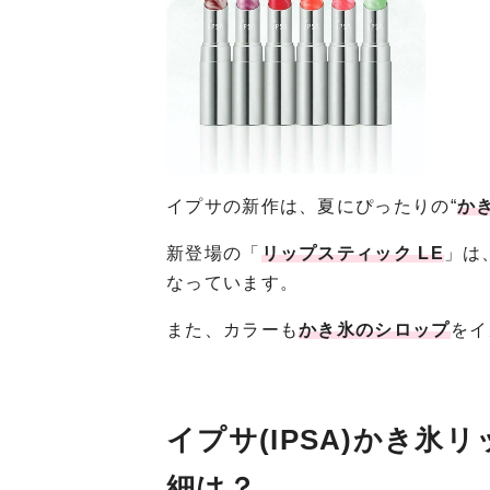
イプサの新作は、夏にぴったりの“
か
新登場の「
リップスティック LE
」は
なっています。
また、カラーも
かき氷のシロップ
をイ
イプサ(IPSA)かき氷
細は？