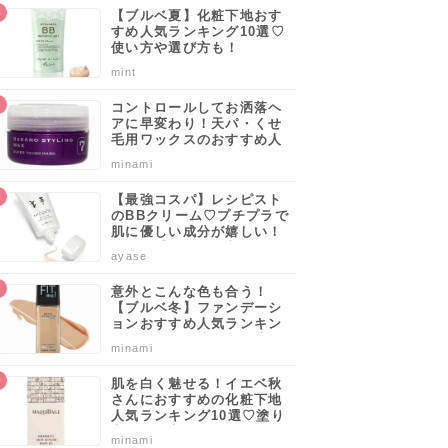
【ブルベ夏】化粧下地おす
すめ人気ランキング10選♡
使い方や選び方も！
mint
コントロールしてお洒落ヘ
アに早変わり！天パ・くせ
毛用ワックスのおすすめ人
気ブランドランキング10選
minami
♡使い方や選び方のポイン
トも解説！
【最強コスパ】レシピスト
のBBクリーム♡プチプラで
肌に優しい成分が嬉しい！
サッと手軽に肌を守りなが
ayase
らカバーしよう。
意外とこんな色も合う！
【ブルベ冬】ファンデーシ
ョンおすすめ人気ランキン
グ10選♡塗り方・選び方の
minami
ポイントも解説！
肌を白く魅せる！イエベ秋
さんにおすすめの化粧下地
人気ランキング10選♡塗り
方・選び方のポイントも解
minami
説！