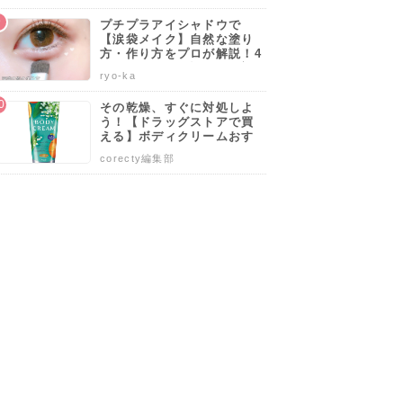
プチプラアイシャドウで
【涙袋メイク】自然な塗り
方・作り方をプロが解説！4
0代50代でも似合うやり方も
ryo-ka
伝授します♡
その乾燥、すぐに対処しよ
う！【ドラッグストアで買
える】ボディクリームおす
すめ人気ランキング10選♡
corecty編集部
塗り方や選び方も解説