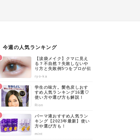
今週の人気ランキング
【涙袋メイク】クマに見え
る？不自然？失敗しないや
り方と失敗例5つをプロが伝
授します♡
ryo-ka
学生の味方。髪色戻しおす
すめ人気ランキング16選♡
使い方や選び方も解説！
Rion
パーマ液おすすめ人気ラン
キング【2023年最新】使い
方や選び方も！
mint