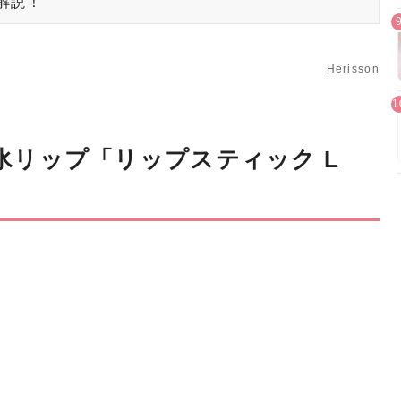
解説！
Herisson
き氷リップ「リップスティック L