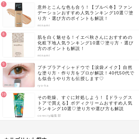
意外とこんな色も合う！【ブルベ冬】ファン
デーションおすすめ人気ランキング10選♡塗
り方・選び方のポイントも解説！
minami
肌を白く魅せる！イエベ秋さんにおすすめの
化粧下地人気ランキング10選♡塗り方・選び
方のポイントも解説！
minami
プチプラアイシャドウで【涙袋メイク】自然
な塗り方・作り方をプロが解説！40代50代で
も似合うやり方も伝授します♡
ryo-ka
その乾燥、すぐに対処しよう！【ドラッグス
トアで買える】ボディクリームおすすめ人気
ランキング10選♡塗り方や選び方も解説
corecty編集部