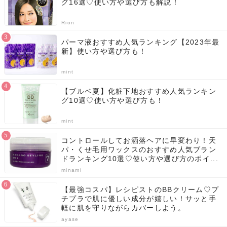
グ16選♡使い方や選び方も解説！
Rion
パーマ液おすすめ人気ランキング【2023年最
新】使い方や選び方も！
mint
【ブルベ夏】化粧下地おすすめ人気ランキン
グ10選♡使い方や選び方も！
mint
コントロールしてお洒落ヘアに早変わり！天
パ・くせ毛用ワックスのおすすめ人気ブラン
ドランキング10選♡使い方や選び方のポイ...
minami
【最強コスパ】レシピストのBBクリーム♡プ
チプラで肌に優しい成分が嬉しい！サッと手
軽に肌を守りながらカバーしよう。
ayase