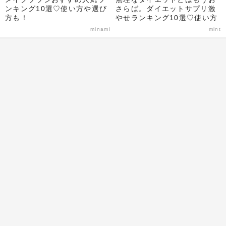
ンキング10選♡使い方や選び
さらば。ダイエットサプリ激
方も！
やせランキング10選♡使い方
や選び方のポイントも解説！
minami
mint