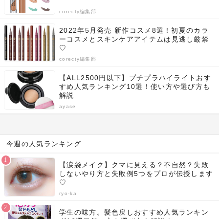
corecty編集部
2022年5月発売 新作コスメ8選！初夏のカラ
ーコスメとスキンケアアイテムは見逃し厳禁
♡
corecty編集部
【ALL2500円以下】プチプラハイライトおす
すめ人気ランキング10選！使い方や選び方も
解説
ayase
今週の人気ランキング
【涙袋メイク】クマに見える？不自然？失敗
しないやり方と失敗例5つをプロが伝授します
♡
ryo-ka
学生の味方。髪色戻しおすすめ人気ランキン