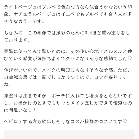
ライトベージュはブルベで色白な方なら似合うかなという印
象、ナチュラルベージュはイエベでもブルベでも合う人が多
そうなカラーです。
ちなみに、この画像では撮影のために3回ほど重ね塗りをし
ております。
実際に使ってみて驚いたのは、その使い心地！スルスルと伸
びていく感覚が気持ちよくてクセになりそうな感触でした♡
伸びがいいので、メイクの時短にもなりそうな予感。ただ、
力加減次第では一度でしっかりつくので、コツが要ります
ね。
厚塗りは注意ですが、ポーチに入れても場所をとらないです
し、お出かけのときでもサッとメイク直しができて優秀なの
は間違いなし！
ヘビロテする方も続出しそうなコスパ抜群のコスメです♡