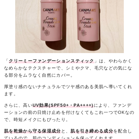
「
クリーミーファンデーションスティック
」は、やわらかく
なめらかなテクスチャーで、シミやクマ、毛穴などの気にな
る部分をムラなく自然にカバー。
厚塗り感のないナチュラルでツヤ感のある美肌へ導いてくれ
ます。
さらに、高い
UV効果(SPF50+・PA++++)
により、ファンデ
ーションの前の日焼け止めを付けなくてもこれ一つでOKなの
で、時短メイクにもぴったり。
肌を乾燥から守る保湿成分
と、
肌を引き締める成分
を配合し
ているので、肌のコンディションを保ってくれます。