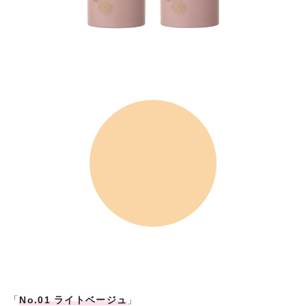
「
No.01 ライトベージュ
」