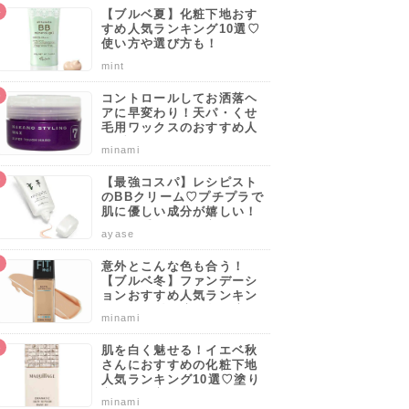
【ブルベ夏】化粧下地おす
すめ人気ランキング10選♡
使い方や選び方も！
mint
コントロールしてお洒落ヘ
アに早変わり！天パ・くせ
毛用ワックスのおすすめ人
気ブランドランキング10選
minami
♡使い方や選び方のポイン
トも解説！
【最強コスパ】レシピスト
のBBクリーム♡プチプラで
肌に優しい成分が嬉しい！
サッと手軽に肌を守りなが
ayase
らカバーしよう。
意外とこんな色も合う！
【ブルベ冬】ファンデーシ
ョンおすすめ人気ランキン
グ10選♡塗り方・選び方の
minami
ポイントも解説！
肌を白く魅せる！イエベ秋
さんにおすすめの化粧下地
人気ランキング10選♡塗り
方・選び方のポイントも解
minami
説！