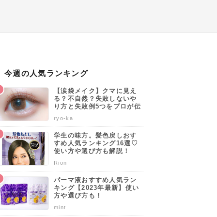
今週の人気ランキング
【涙袋メイク】クマに見え
る？不自然？失敗しないや
り方と失敗例5つをプロが伝
授します♡
ryo-ka
学生の味方。髪色戻しおす
すめ人気ランキング16選♡
使い方や選び方も解説！
Rion
パーマ液おすすめ人気ラン
キング【2023年最新】使い
方や選び方も！
mint