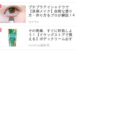
6
7
8
プチプラアイシャドウで
【涙袋メイク】自然な塗り
方・作り方をプロが解説！4
0代50代でも似合うやり方も
ryo-ka
伝授します♡
その乾燥、すぐに対処しよ
う！【ドラッグストアで買
える】ボディクリームおす
ューアイ
爽快・清潔・クール
日焼け後の肌に潤い
日焼け後の肌を潤す
すめ人気ランキング10選♡
けしてお
に全身リフレッシュ
を与えます。
ジェルクリーム。
corecty編集部
塗り方や選び方も解説
を鎮めた
込)
698円(税込)
1,800円(税込)
3,500円(税込)
資生堂
トラストワン
クリニーク
FRESH（フレッシュ）アフターサンミルク
シーブリーズ 全身薬用ローション ２３０ｍｌ
ホロホロアフターローション
クリニーク アフター サン バーム 150
を見る
詳細を見る
詳細を見る
詳細を見る