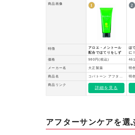
商品画像
1
2
アロエ・メントール
ほ
特徴
配合でほてりをしず
に
め、うるおい補給
価格
980円(税込)
46
メーカー名
大正製薬
明
商品名
コパトーン アフターサン オイルフリー ジェル 140g
商品リンク
詳細を見る
アフターサンケアを選