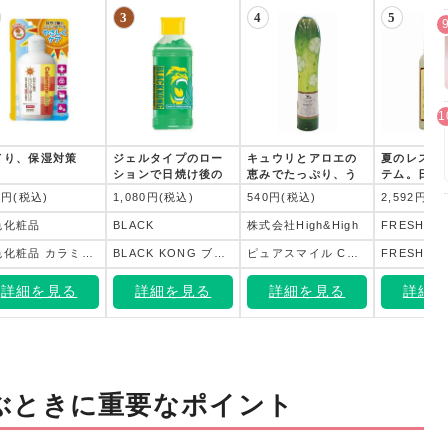
3
4
5
てり、保湿対策
ジェルタイプのロー
キュウリとアロエの
夏のレスキ
！
ションで日焼け後の
恵みでたっぷり、う
テム。日焼
火照った肌を
るおいチャージ！！
肌の火照り
1円(税込)
1,080円(税込)
540円(税込)
2,592円(税
いときに。
色化粧品
BLACK
株式会社High&High
FRESH
明色化粧品 カラミンローション 155mL
BLACK KONG ブラックコング 日焼け後ケア モイスチャライジングジェル
ピュアスマイル CCBボディジェルトリートメント
詳細を見る
詳細を見る
詳細を見る
詳細
ぶときに重要なポイント