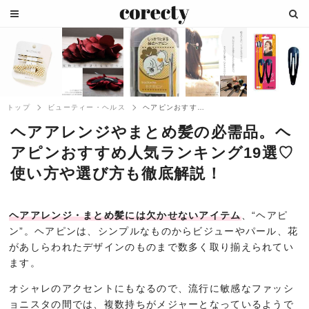
トップ
ビューティー・ヘルス
ヘアピンおすすめ人気ランキング18選♡使...
ヘアアレンジやまとめ髪の必需品。ヘ
アピンおすすめ人気ランキング19選♡
使い方や選び方も徹底解説！
ヘアアレンジ・まとめ髪には欠かせないアイテム
、“ヘアピ
ン”。ヘアピンは、シンプルなものからビジューやパール、花
があしらわれたデザインのものまで数多く取り揃えられてい
ます。
オシャレのアクセントにもなるので、流行に敏感なファッシ
ョニスタの間では、複数持ちがメジャーとなっているようで