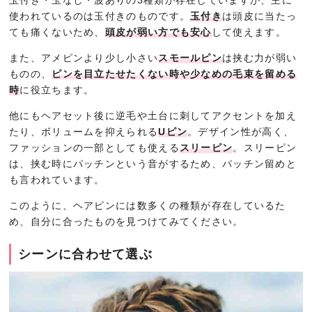
玉付き・玉なし・波ありの3種類が存在していますが、主に
使われているのは玉付きのものです。
玉付き
は頭皮に当たっ
ても痛くないため、
頭皮が弱い方でも安心
して使えます。
また、アメピンより少し小さい
スモールピン
は挟む力が弱い
ものの、
ピンを目立たせたくない時や少なめの毛束を留める
時
に役立ちます。
他にもヘアセット後に逆毛や土台に刺してアクセントを加え
たり、ボリュームを抑えられる
Uピン
。デザイン性が高く、
ファッションの一部としても使える
スリーピン
。スリーピン
は、挟む時にパッチンという音がするため、パッチン留めと
も言われています。
このように、ヘアピンには数多くの種類が存在しているた
め、自分に合ったものを見つけてみてください。
シーンに合わせて選ぶ