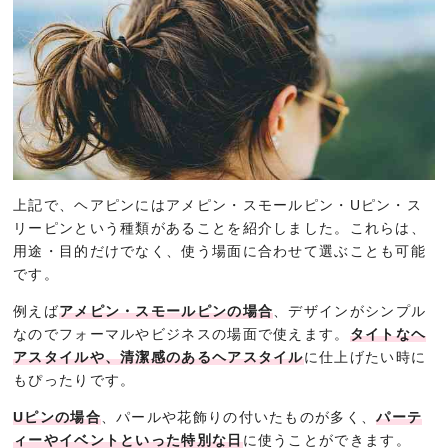
上記で、ヘアピンにはアメピン・スモールピン・Uピン・ス
リーピンという種類があることを紹介しました。これらは、
用途・目的だけでなく、使う場面に合わせて選ぶことも可能
です。
例えば
アメピン・スモールピンの場合
、デザインがシンプル
なのでフォーマルやビジネスの場面で使えます。
タイトなヘ
アスタイルや、清潔感のあるヘアスタイル
に仕上げたい時に
もぴったりです。
Uピンの場合
、パールや花飾りの付いたものが多く、
パーテ
ィーやイベントといった特別な日
に使うことができます。