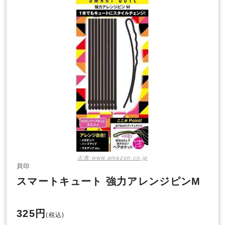
出典:www.amazon.co.jp
貝印
スマートキュート 強力アレンジピンM
325円
(税込)