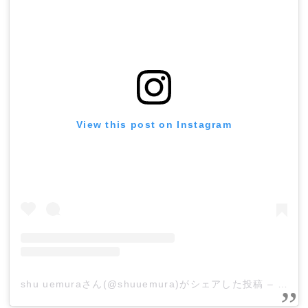
View this post on Instagram
shu uemuraさん(@shuuemura)がシェアした投稿
–
201