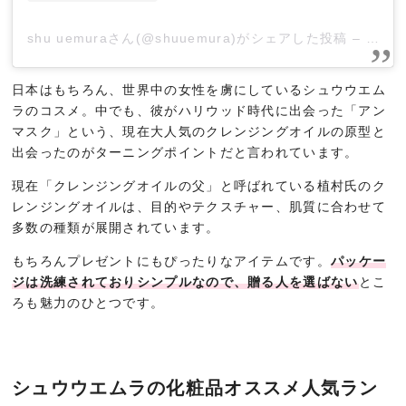
shu uemuraさん(@shuuemura)がシェアした投稿
–
201
日本はもちろん、世界中の女性を虜にしているシュウウエム
ラのコスメ。中でも、彼がハリウッド時代に出会った「アン
マスク」という、現在大人気のクレンジングオイルの原型と
出会ったのがターニングポイントだと言われています。
現在「クレンジングオイルの父」と呼ばれている植村氏のク
レンジングオイルは、目的やテクスチャー、肌質に合わせて
多数の種類が展開されています。
もちろんプレゼントにもぴったりなアイテムです。
パッケー
ジは洗練されておりシンプルなので、贈る人を選ばない
とこ
ろも魅力のひとつです。
シュウウエムラの化粧品オススメ人気ラン