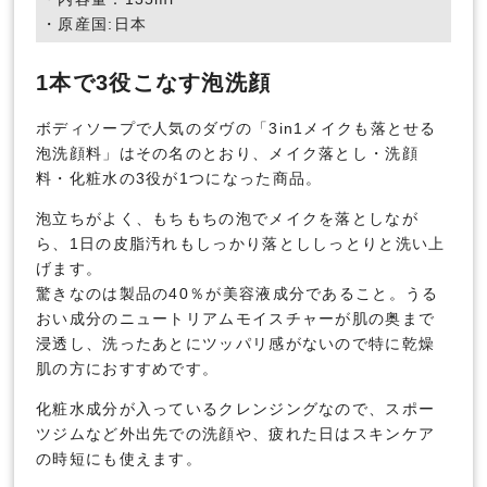
・原産国:日本
1本で3役こなす泡洗顔
ボディソープで人気のダヴの「3in1メイクも落とせる
泡洗顔料」はその名のとおり、メイク落とし・洗顔
料・化粧水の3役が1つになった商品。
泡立ちがよく、もちもちの泡でメイクを落としなが
ら、1日の皮脂汚れもしっかり落とししっとりと洗い上
げます。
驚きなのは製品の40％が美容液成分であること。うる
おい成分のニュートリアムモイスチャーが肌の奥まで
浸透し、洗ったあとにツッパリ感がないので特に乾燥
肌の方におすすめです。
化粧水成分が入っているクレンジングなので、スポー
ツジムなど外出先での洗顔や、疲れた日はスキンケア
の時短にも使えます。