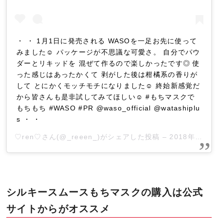
・ ・ 1月1日に発売される WASOを一足お先に使って
みました☺︎ パッケージが不思議な可愛さ。 自分でパウ
ダーとリキッドを 混ぜて作るので楽しかったです◎ 使
った感じはあったかくて 剥がした後は柑橘系の香りが
して とにかくモッチモチになりました☺︎ 終始新感覚だ
から皆さんも是非試してみてほしい☺︎ #もちマスクで
もちもち #WASO #PR @waso_official @watashiplu
s ・ ・
♡ren♡
さん(@_reeen_)がシェアした投稿 –
2018年12月月30日午前4時41分PST
シルキースムースもちマスクの購入は公式
サイトからがオススメ