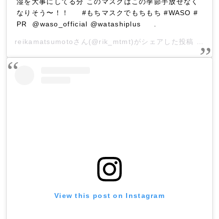
湿を大事にしてる分 このマスクはこの季節手放せなく
なりそう〜！！ #もちマスクでもちもち #WASO #
PR @waso_official @watashiplus .
reikamatsumoto
さん(@rik_mtmt)がシェアした投稿 –
20
View this post on Instagram