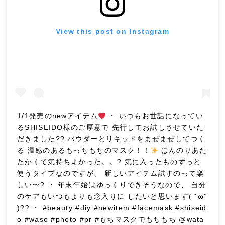
View this post on Instagram
1/1発売のnewアイテム
・ いつもお世話になってい
るSHISEIDO様のご厚意で 先行してお試しさせていた
だきました?? パウダーとリキッドをまぜまぜしてつく
る 温感のあるもっちもちのマスク！！
ほんのりあた
たかくて気持ちよかった。。? 気に入ったものずっと
使うタイプなのですが、 新しいアイテム試すのって楽
しい〜? ・ 年末年始はゆっくりできそうなので、 自分
のケアもいつもよりも念入りに したいと思います( ˘ω˘
)?? ・ #beauty #diy #newitem #facemask #shiseid
o #waso #photo #pr #もちマスクでもちもち @wata