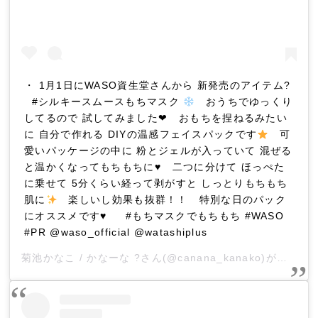
・ 1月1日にWASO資生堂さんから 新発売のアイテム?
#シルキースムースもちマスク
おうちでゆっくり
してるので 試してみました❤︎ おもちを捏ねるみたい
に 自分で作れる DIYの温感フェイスパックです
可
愛いパッケージの中に 粉とジェルが入っていて 混ぜる
と温かくなってもちもちに
♥
二つに分けて ほっぺた
に乗せて 5分くらい経って剥がすと しっとりもちもち
肌に
楽しいし効果も抜群！！ 特別な日のパック
にオススメです
♥
#もちマスクでもちもち #WASO
#PR @waso_official @watashiplus
菊池かなこ / かなーな ?
さん(@canana_kanako)がシェアした投稿 –