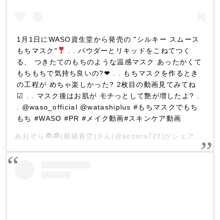
1月1日にWASO資生堂から発売の "シルキー スムース
もちマスク"
. . パウダーとリキッドをこねてつく
る、 つきたてのもちのような温感マスク あったかくて
もちもちで気持ち良いの?❤︎ . . もちマスクを作るとき
の工程が めちゃ楽しかった? 2枚目の動画見てみてね
☑︎ . . マスク後はお肌が モチっとして艶が増したよ? .
. @waso_official @watashiplus #もちマスクでもち
もち #WASO #PR #メイク動画#スキンケア動画
あおぞら
(都築青空)
さん(@aozora723)がシェアした投稿 –