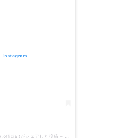
n Instagram
official)がシェアした投稿
–
2019年 2月月21日午後12時20分P