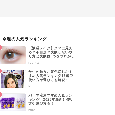
今週の人気ランキング
【涙袋メイク】クマに見え
る？不自然？失敗しないや
り方と失敗例5つをプロが伝
授します♡
ryo-ka
学生の味方。髪色戻しおす
すめ人気ランキング16選♡
使い方や選び方も解説！
Rion
パーマ液おすすめ人気ラン
キング【2023年最新】使い
方や選び方も！
mint