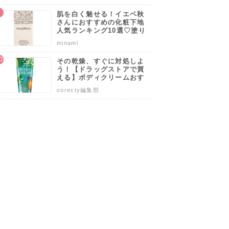
肌を白く魅せる！イエベ秋
さんにおすすめの化粧下地
人気ランキング10選♡塗り
方・選び方のポイントも解
minami
説！
その乾燥、すぐに対処しよ
う！【ドラッグストアで買
える】ボディクリームおす
すめ人気ランキング10選♡
corecty編集部
塗り方や選び方も解説