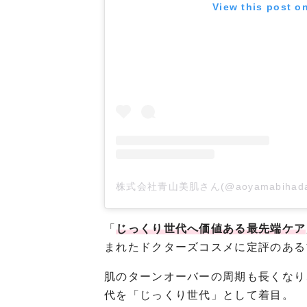
View this post o
株式会社青山美肌さん(@aoyamabihada.
「
じっくり世代へ価値ある最先端ケア
まれたドクターズコスメに定評のある
肌のターンオーバーの周期も長くなり
代を「じっくり世代」として着目。