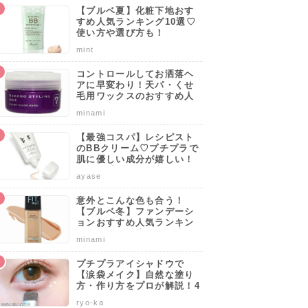
【ブルベ夏】化粧下地おす
すめ人気ランキング10選♡
使い方や選び方も！
mint
コントロールしてお洒落ヘ
アに早変わり！天パ・くせ
毛用ワックスのおすすめ人
気ブランドランキング10選
minami
♡使い方や選び方のポイン
トも解説！
【最強コスパ】レシピスト
のBBクリーム♡プチプラで
肌に優しい成分が嬉しい！
サッと手軽に肌を守りなが
ayase
らカバーしよう。
意外とこんな色も合う！
【ブルベ冬】ファンデーシ
ョンおすすめ人気ランキン
グ10選♡塗り方・選び方の
minami
ポイントも解説！
プチプラアイシャドウで
【涙袋メイク】自然な塗り
方・作り方をプロが解説！4
0代50代でも似合うやり方も
ryo-ka
伝授します♡