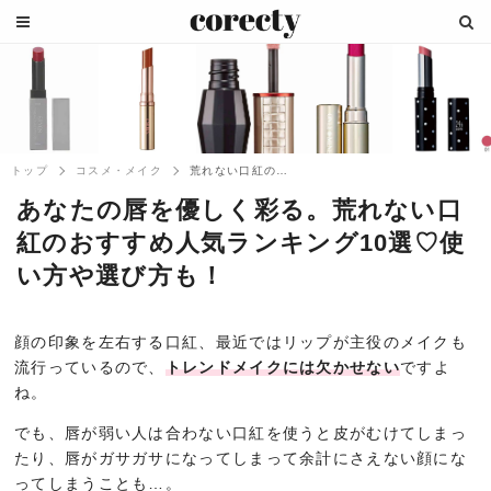
トップ
コスメ・メイク
荒れない口紅のおすすめ人気ランキング10...
あなたの唇を優しく彩る。荒れない口
紅のおすすめ人気ランキング10選♡使
い方や選び方も！
顔の印象を左右する口紅、最近ではリップが主役のメイクも
流行っているので、
トレンドメイクには欠かせない
ですよ
ね。
でも、唇が弱い人は合わない口紅を使うと皮がむけてしまっ
たり、唇がガサガサになってしまって余計にさえない顔にな
ってしまうことも…。