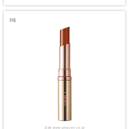
2位
出典:www.amazon.co.jp