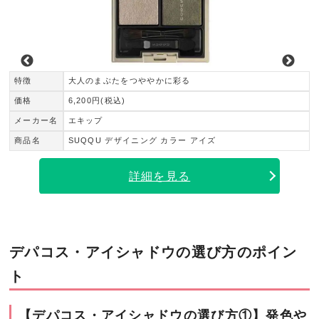
特徴
大人のまぶたをつややかに彩る
価格
6,200円(税込)
メーカー名
エキップ
テクスチャー アイシャドウ
商品名
SUQQU デザイニング カラー アイズ
詳細を見る
デパコス・アイシャドウの選び方のポイン
ト
【デパコス・アイシャドウの選び方①】発色や