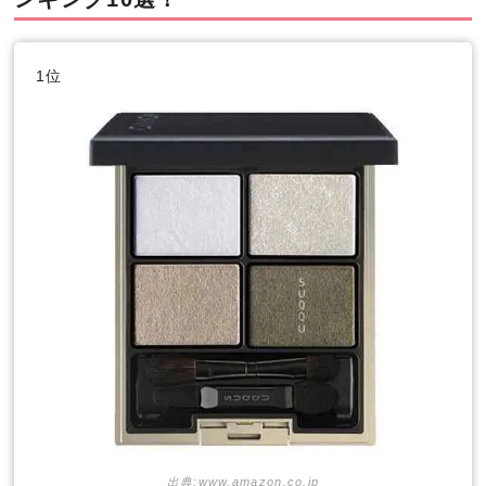
1位
出典:www.amazon.co.jp