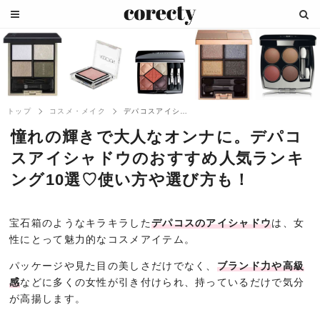
トップ
コスメ・メイク
デパコスアイシャドウのおすすめ人気ランキ...
憧れの輝きで大人なオンナに。デパコ
スアイシャドウのおすすめ人気ランキ
ング10選♡使い方や選び方も！
宝石箱のようなキラキラした
デパコスのアイシャドウ
は、女
性にとって魅力的なコスメアイテム。
パッケージや見た目の美しさだけでなく、
ブランド力や高級
感
などに多くの女性が引き付けられ、持っているだけで気分
が高揚します。