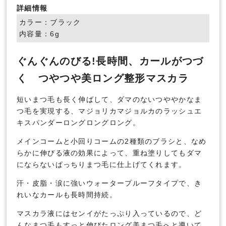
詳細情報
カラー：ブラック
内容量：6g
ぐんぐんのびる!長時間、カールがつづ
く つやつや美ロング整形マスカラ
短いまつ毛も長く伸ばして、ダマのないつややかなま
つ毛を実現する、マジョリカマジョルカのラッシュエ
キスパンダーロングロングロング。
メインコームと小回りコームの2種類のブラシと、なめ
らかに伸びる液の効果によって、重ね塗りしてもダマ
にならないぱっちりまつ毛に仕上げてくれます。
汗・皮脂・涙に強いウォータープルーフタイプで、き
れいなカールも長時間持続。
マスカラ液にはセンイがたっぷり入っているので、ど
んなまつ毛もすっと伸びたロング美まつ毛へと導いて