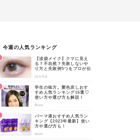
今週の人気ランキング
【涙袋メイク】クマに見え
る？不自然？失敗しないや
り方と失敗例5つをプロが伝
授します♡
ryo-ka
学生の味方。髪色戻しおす
すめ人気ランキング16選♡
使い方や選び方も解説！
Rion
パーマ液おすすめ人気ラン
キング【2023年最新】使い
方や選び方も！
mint