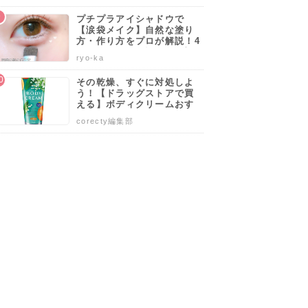
プチプラアイシャドウで
【涙袋メイク】自然な塗り
方・作り方をプロが解説！4
0代50代でも似合うやり方も
ryo-ka
伝授します♡
その乾燥、すぐに対処しよ
う！【ドラッグストアで買
える】ボディクリームおす
すめ人気ランキング10選♡
corecty編集部
塗り方や選び方も解説