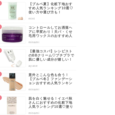
【ブルベ夏】化粧下地おす
すめ人気ランキング10選♡
使い方や選び方も！
mint
コントロールしてお洒落ヘ
アに早変わり！天パ・くせ
毛用ワックスのおすすめ人
気ブランドランキング10選
minami
♡使い方や選び方のポイン
トも解説！
【最強コスパ】レシピスト
のBBクリーム♡プチプラで
肌に優しい成分が嬉しい！
サッと手軽に肌を守りなが
ayase
らカバーしよう。
意外とこんな色も合う！
【ブルベ冬】ファンデーシ
ョンおすすめ人気ランキン
グ10選♡塗り方・選び方の
minami
ポイントも解説！
肌を白く魅せる！イエベ秋
さんにおすすめの化粧下地
人気ランキング10選♡塗り
方・選び方のポイントも解
minami
説！