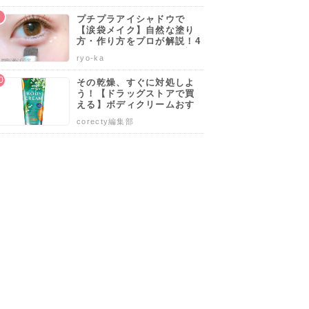
プチプラアイシャドウで
【涙袋メイク】自然な塗り
方・作り方をプロが解説！4
0代50代でも似合うやり方も
ryo-ka
伝授します♡
その乾燥、すぐに対処しよ
う！【ドラッグストアで買
える】ボディクリームおす
すめ人気ランキング10選♡
1
2
3
corecty編集部
塗り方や選び方も解説
の下地に
シミやくすみに効果
表皮と真皮を整えて
独自の美容成分を開
的！肌の奥まで美白
若々しさを取り戻す
発！ハリのあるモチ
成分を届ける
モチ美白肌へ
込)
11,000円(税込)
30,132円(税込)
14,580円(税込)
ポーラ
資生堂インターナショナル
ロート製薬
ソンバーユ 液 無香料 55ml
ホワイトショットSXS
クレ・ド・ポー ボーテ セラムラフェルミサンS
エピステーム ホワイトフォトショ
を見る
詳細を見る
詳細を見る
詳細を見る