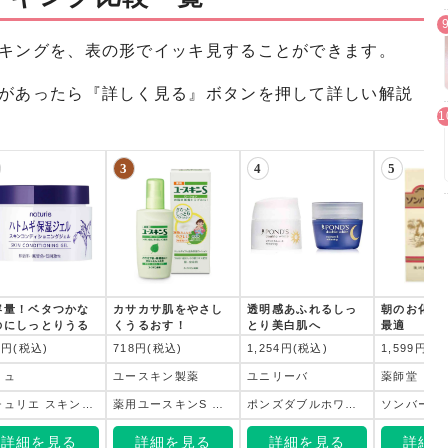
キングを、表の形でイッキ見することができます。
があったら『詳しく見る』ボタンを押して詳しい解説
3
4
5
容量！ベタつかな
カサカサ肌をやさし
透明感あふれるしっ
朝のお化粧
のにしっとりうる
くうるおす！
とり美白肌へ
最適
う美容液
8円(税込)
718円(税込)
1,254円(税込)
1,599円(税
ミュ
ユースキン製薬
ユニリーバ
薬師堂
ナチュリエ スキンコンディショニングジェル 180g
薬用ユースキンS ローション 150mｌ
ポンズダブルホワイト 薬用美白エッセンスセット 昼用・夜用 28g 28g
詳細を見る
詳細を見る
詳細を見る
詳細