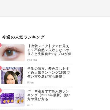
今週の人気ランキング
【涙袋メイク】クマに見え
る？不自然？失敗しないや
り方と失敗例5つをプロが伝
授します♡
ryo-ka
学生の味方。髪色戻しおす
すめ人気ランキング16選♡
使い方や選び方も解説！
Rion
パーマ液おすすめ人気ラン
キング【2023年最新】使い
方や選び方も！
mint