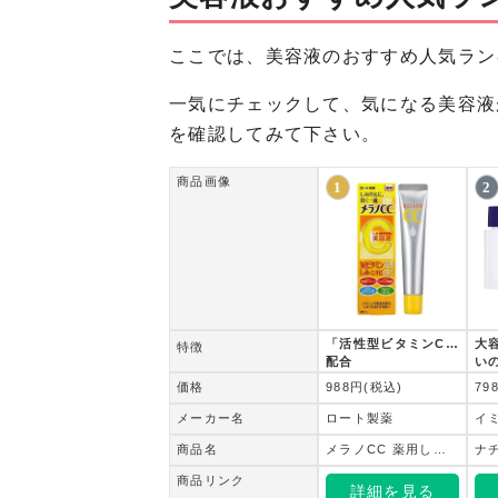
ここでは、美容液のおすすめ人気ラン
一気にチェックして、気になる美容液
を確認してみて下さい。
商品画像
1
2
「活性型ビタミンC」
大
特徴
配合
い
お
価格
988円(税込)
79
メーカー名
ロート製薬
イ
商品名
メラノCC 薬用しみ 集中対策 Wビタミン浸透美容液 20mL
商品リンク
詳細を見る