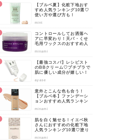
【ブルベ夏】化粧下地おす
すめ人気ランキング10選♡
使い方や選び方も！
mint
コントロールしてお洒落ヘ
アに早変わり！天パ・くせ
毛用ワックスのおすすめ人
気ブランドランキング10選
minami
♡使い方や選び方のポイン
トも解説！
【最強コスパ】レシピスト
のBBクリーム♡プチプラで
肌に優しい成分が嬉しい！
サッと手軽に肌を守りなが
ayase
らカバーしよう。
意外とこんな色も合う！
【ブルベ冬】ファンデーシ
ョンおすすめ人気ランキン
グ10選♡塗り方・選び方の
minami
ポイントも解説！
肌を白く魅せる！イエベ秋
さんにおすすめの化粧下地
人気ランキング10選♡塗り
方・選び方のポイントも解
minami
説！