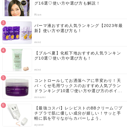
グ16選♡使い方や選び方も解説！
Rion
パーマ液おすすめ人気ランキング【2023年最
新】使い方や選び方も！
mint
【ブルベ夏】化粧下地おすすめ人気ランキン
グ10選♡使い方や選び方も！
mint
コントロールしてお洒落ヘアに早変わり！天
パ・くせ毛用ワックスのおすすめ人気ブラン
ドランキング10選♡使い方や選び方のポイ...
minami
【最強コスパ】レシピストのBBクリーム♡プ
チプラで肌に優しい成分が嬉しい！サッと手
軽に肌を守りながらカバーしよう。
ayase