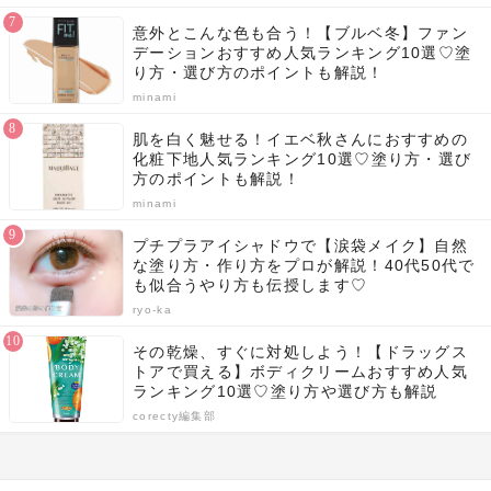
意外とこんな色も合う！【ブルベ冬】ファン
デーションおすすめ人気ランキング10選♡塗
り方・選び方のポイントも解説！
minami
肌を白く魅せる！イエベ秋さんにおすすめの
化粧下地人気ランキング10選♡塗り方・選び
方のポイントも解説！
minami
プチプラアイシャドウで【涙袋メイク】自然
な塗り方・作り方をプロが解説！40代50代で
も似合うやり方も伝授します♡
ryo-ka
その乾燥、すぐに対処しよう！【ドラッグス
トアで買える】ボディクリームおすすめ人気
ランキング10選♡塗り方や選び方も解説
corecty編集部