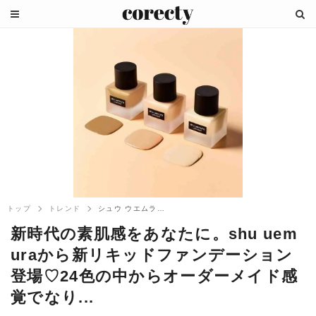
トップ
トレンド
シュウ ウエムラ(shu uemura)...
新時代の素肌感をあなたに。shu uem
uraから新リキッドファンデーション
登場♡24色の中からオーダーメイド感
覚でなり...