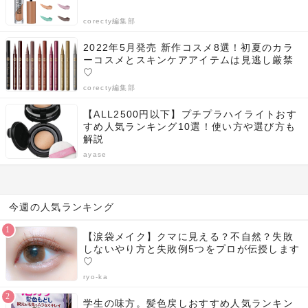
corecty編集部
2022年5月発売 新作コスメ8選！初夏のカラ
ーコスメとスキンケアアイテムは見逃し厳禁
♡
corecty編集部
【ALL2500円以下】プチプラハイライトおす
すめ人気ランキング10選！使い方や選び方も
解説
ayase
今週の人気ランキング
【涙袋メイク】クマに見える？不自然？失敗
しないやり方と失敗例5つをプロが伝授します
♡
ryo-ka
学生の味方。髪色戻しおすすめ人気ランキン