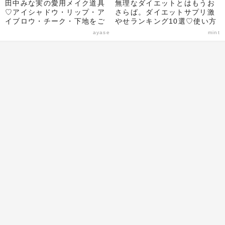
田中みな実の愛用メイク道具
無理なダイエットとはもうお
♡アイシャドウ・リップ・ア
さらば。ダイエットサプリ激
イブロウ・チーク・下地をご
やせランキング10選♡使い方
紹介！
や選び方のポイントも解説！
ayase
mint