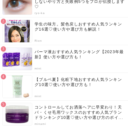
しないやり方と失敗例5つをプロが伝授します
♡
ryo-ka
学生の味方。髪色戻しおすすめ人気ランキン
グ16選♡使い方や選び方も解説！
Rion
パーマ液おすすめ人気ランキング【2023年最
新】使い方や選び方も！
mint
【ブルベ夏】化粧下地おすすめ人気ランキン
グ10選♡使い方や選び方も！
mint
コントロールしてお洒落ヘアに早変わり！天
パ・くせ毛用ワックスのおすすめ人気ブラン
ドランキング10選♡使い方や選び方のポイ...
minami