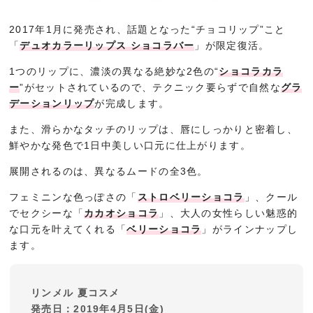
2017年1月に発売され、話題となった“チョコリップ”こと
「
デュオカラーリップス ショコラバー
」が限定復活。
1つのリップに、濃淡の異なる絶妙な2色の“
ショコラカラ
ー
”がセットされているので、テクニック要らずで自然な
グラ
デーションリップ
が完成します。
また、滑らかなタッチのリップは、唇にしっかりと密着し、
鮮やかな発色で1日中美しい口元に仕上がります。
展開されるのは、異なるムードの全3色。
フェミニンな色っぽさの「
ストロベリーショコラ
」、クール
でセクシーな「
カカオショコラ
」、大人の女性らしい魅惑的
な口元を叶えてくれる「
ベリーショコラ
」がラインナップし
ます。
リンメル 夏コスメ
発売日：2019年4月5日(金)