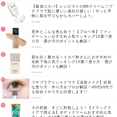
【最強コスパ】レシピストのBBクリーム♡プ
チプラで肌に優しい成分が嬉しい！サッと手
軽に肌を守りながらカバーしよう。
ayase
意外とこんな色も合う！【ブルベ冬】ファン
デーションおすすめ人気ランキング10選♡塗
り方・選び方のポイントも解説！
minami
肌を白く魅せる！イエベ秋さんにおすすめの
化粧下地人気ランキング10選♡塗り方・選び
方のポイントも解説！
minami
プチプラアイシャドウで【涙袋メイク】自然
な塗り方・作り方をプロが解説！40代50代で
も似合うやり方も伝授します♡
ryo-ka
その乾燥、すぐに対処しよう！【ドラッグス
トアで買える】ボディクリームおすすめ人気