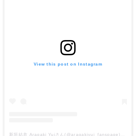
View this post on Instagram
新垣結衣 Aragaki Yuiさん(@aragakiyui_fanspage)がシェアした投稿