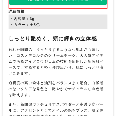
詳細情報
・内容量：6g
・カラー：全8色
しっとり艶めく、頬に輝きの立体感
触れた瞬間の、うっとりするような心地よさも嬉し
い、コスメデコルテのクリームチーク。大人気アイテ
ムであるアイグロウジェムの技術を応用した新感触ベ
ースで、するすると軽く伸び広がり、肌にしっとり溶
けこみます。
透明度の高い粉体と油剤をバランスよく配合。白膜感
のないクリアな発色と、艶やかでナチュラルな血色感
を叶えます。
また、新開発ヴァチュリアスパウダーと高透明度パー
ルに、アクセントとしてオイルの艶をプラス。肌全体