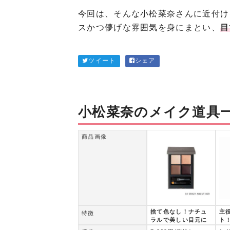
今回は、そんな小松菜奈さんに近付け
スかつ儚げな雰囲気を身にまとい、
目
ツイート
シェア
小松菜奈のメイク道具
商品画像
捨て色なし！ナチュ
主
特徴
ラルで美しい目元に
ト
出