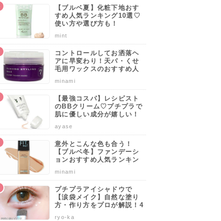
【ブルベ夏】化粧下地おす
すめ人気ランキング10選♡
使い方や選び方も！
mint
コントロールしてお洒落ヘ
アに早変わり！天パ・くせ
毛用ワックスのおすすめ人
気ブランドランキング10選
minami
♡使い方や選び方のポイン
トも解説！
【最強コスパ】レシピスト
のBBクリーム♡プチプラで
肌に優しい成分が嬉しい！
サッと手軽に肌を守りなが
ayase
らカバーしよう。
意外とこんな色も合う！
【ブルベ冬】ファンデーシ
ョンおすすめ人気ランキン
グ10選♡塗り方・選び方の
minami
ポイントも解説！
プチプラアイシャドウで
【涙袋メイク】自然な塗り
が手に入
自然に整った美眉を
いきいきとした血色
いつもより可愛い私
方・作り方をプロが解説！4
ラ時短ア
手に入れるならこ
感のある頬へ
の出来上がり
0代50代でも似合うやり方も
ryo-ka
れ！
伝授します♡