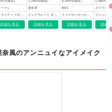
450円(税込)
1,290円(税込)
4,300円(税込)
1,080円(税
ローフシ
資生堂
MAC
モテライナー リキッド ブラック
インテグレート ボリュームバームリップ N RD685
ファイヤーローステッド リップテンシティ リップスティック
詳細を見る
詳細を見る
詳細を見る
詳細
菜奈風のアンニュイなアイメイク