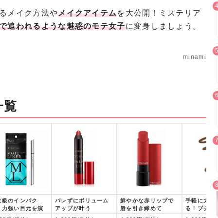
るメイク方法や
メイクアイテム
を大公開！ミステリア
で追われるような魅惑のモテ女子
に変身しましょう。
minami
一覧
役級のインパク
バレずにボリューム
鮮やかな赤リップで
手軽に太眉
！力強い目元を演
アップが叶う
唇を引き締めて
る！プチプ
イブロウ