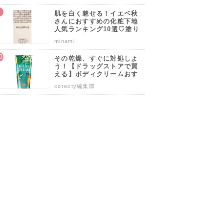
込)
540円(税込)
3,150円(税込)
6,480円(税込)
肌を白く魅せる！イエベ秋
メイベリンニューヨーク
セザンヌ化粧品
ナーズジャパン
コーセー
さんにおすすめの化粧下地
人気ランキング10選♡塗り
ファッションブロウ ポマードクレヨン BR-2 モカ
超細芯アイブロウ 03 ナチュラルブラウン
ブラッシュ 4001 DESIRE
コスメデコルテ パウダーブラッ
方・選び方のポイントも解
minami
説！
を見る
詳細を見る
詳細を見る
詳細を見る
その乾燥、すぐに対処しよ
う！【ドラッグストアで買
える】ボディクリームおす
すめ人気ランキング10選♡
corecty編集部
塗り方や選び方も解説