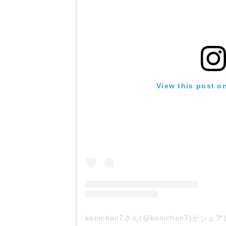
View this post o
konichan7さん(@konichan7)がシ