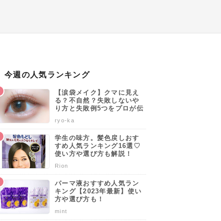
今週の人気ランキング
【涙袋メイク】クマに見え
る？不自然？失敗しないや
り方と失敗例5つをプロが伝
授します♡
ryo-ka
学生の味方。髪色戻しおす
すめ人気ランキング16選♡
使い方や選び方も解説！
Rion
パーマ液おすすめ人気ラン
キング【2023年最新】使い
方や選び方も！
mint