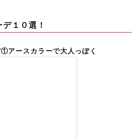
ーデ１０選！
デ①アースカラーで大人っぽく