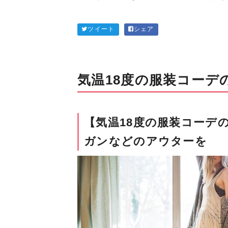
ツイート
シェア
気温18度の服装コーデ
【気温18度の服装コーデ
ガンなどのアウターを