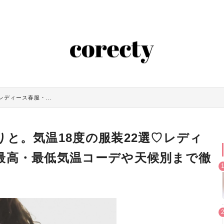
レディース春服・...
と。気温18度の服装22選♡レディ
最高・最低気温コーデや天候別まで徹