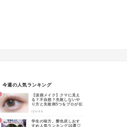
今週の人気ランキング
【涙袋メイク】クマに見え
る？不自然？失敗しないや
り方と失敗例5つをプロが伝
授します♡
ryo-ka
学生の味方。髪色戻しおす
すめ人気ランキング16選♡