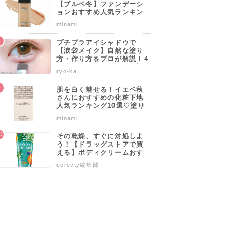
【ブルベ冬】ファンデーシ
ョンおすすめ人気ランキン
グ10選♡塗り方・選び方の
minami
ポイントも解説！
プチプラアイシャドウで
【涙袋メイク】自然な塗り
方・作り方をプロが解説！4
0代50代でも似合うやり方も
ryo-ka
伝授します♡
肌を白く魅せる！イエベ秋
さんにおすすめの化粧下地
人気ランキング10選♡塗り
方・選び方のポイントも解
minami
説！
その乾燥、すぐに対処しよ
う！【ドラッグストアで買
える】ボディクリームおす
すめ人気ランキング10選♡
corecty編集部
塗り方や選び方も解説