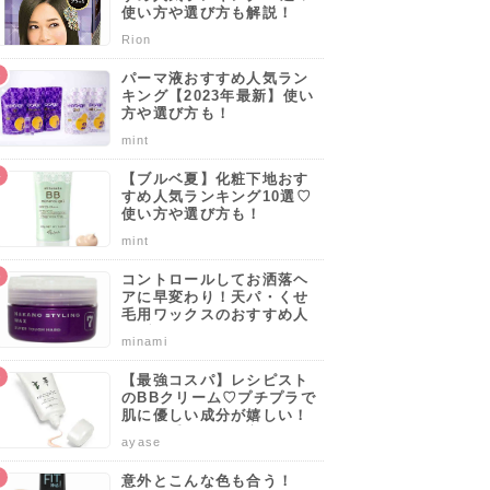
使い方や選び方も解説！
Rion
パーマ液おすすめ人気ラン
キング【2023年最新】使い
方や選び方も！
mint
【ブルベ夏】化粧下地おす
すめ人気ランキング10選♡
使い方や選び方も！
mint
コントロールしてお洒落ヘ
アに早変わり！天パ・くせ
毛用ワックスのおすすめ人
気ブランドランキング10選
minami
♡使い方や選び方のポイン
トも解説！
【最強コスパ】レシピスト
のBBクリーム♡プチプラで
肌に優しい成分が嬉しい！
サッと手軽に肌を守りなが
ayase
らカバーしよう。
意外とこんな色も合う！