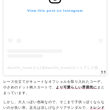
View this post on Instagram
dazzlin_museさん(@dazzlin_muse)がシェアした投稿
–
2
レース仕立てがキュートなオフショルを取り入れたコーデ。
小さめのドット柄スカートで、
より可愛らしい雰囲気に
まと
まっています。
しかし、大人っぽい色味なので、そこまで子供っぽくならな
いのが良い所。足元は涼しげなクリアサンダルで、
トレンド