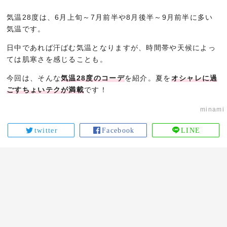
気温28度は、6月上旬～7月前半や8月後半～9月前半に多い
気温です。
日中であれば汗ばむ気温となりますが、時間帯や天候によっ
ては肌寒さを感じることも。
今回は、そんな
気温28度のコーデ
を紹介。夏を
オシャレに過
ごすちょいテクが満載
です！
minami
twitter
Facebook
LINE