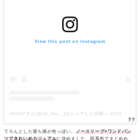
View this post on Instagram
nOmU*さん(@no_mu__)がシェアした投稿
–
2019年 4月月29日午前5時20分PDT
てろんとした落ち感が色っぽい。
ノースリーブ×ワンドパン
ツできれいめカジュアル
に決めました。同系色でまとめれ