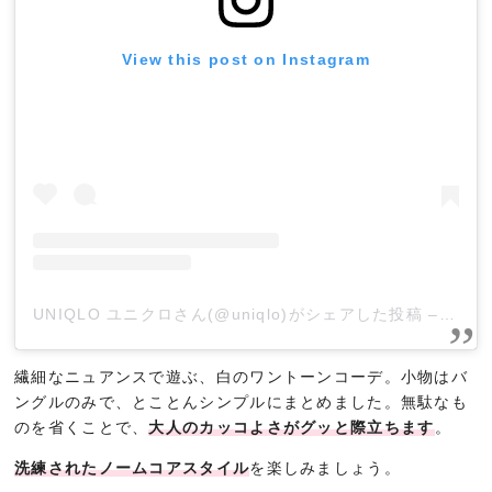
View this post on Instagram
UNIQLO ユニクロさん(@uniqlo)がシェアした投稿
–
201
繊細なニュアンスで遊ぶ、白のワントーンコーデ。小物はバ
ングルのみで、とことんシンプルにまとめました。無駄なも
のを省くことで、
大人のカッコよさがグッと際立ちます
。
洗練されたノームコアスタイル
を楽しみましょう。