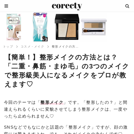
トップ
コスメ・メイク
整形メイクの方法！「二重・鼻筋・まゆ毛」...
【簡単！】整形メイクの方法とは？
「二重・鼻筋・まゆ毛」の3つのメイク
で整形級美人になるメイクをプロが教
えます♡
今回のテーマは「
整形メイク
」です。「整形したの？」と間
違えられるくらいに変貌させてしまう整形メイクは、一度や
ったら止められません♡
SNSなどでもなにかと話題の「整形メイク」ですが、顔の激