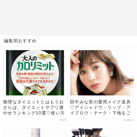
編集部おすすめ
無理なダイエットとはもうお
田中みな実の愛用メイク道具
さらば。ダイエットサプリ激
♡アイシャドウ・リップ・ア
やせランキング10選♡使い方
イブロウ・チーク・下地をご
や選び方のポイントも解説！
紹介！
mint
ayase