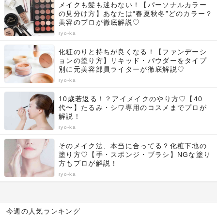
メイクも髪も迷わない！【パーソナルカラー
の見分け方】あなたは“春夏秋冬”どのカラー？
美容のプロが徹底解説♡
ryo-ka
化粧のりと持ちが良くなる！【ファンデーシ
ョンの塗り方】リキッド・パウダーをタイプ
別に元美容部員ライターが徹底解説♡
ryo-ka
10歳若返る！？アイメイクのやり方♡【40
代〜】たるみ・シワ専用のコスメまでプロが
解説！
ryo-ka
そのメイク法、本当に合ってる？化粧下地の
塗り方♡【手・スポンジ・ブラシ】NGな塗り
方もプロが解説！
ryo-ka
今週の人気ランキング