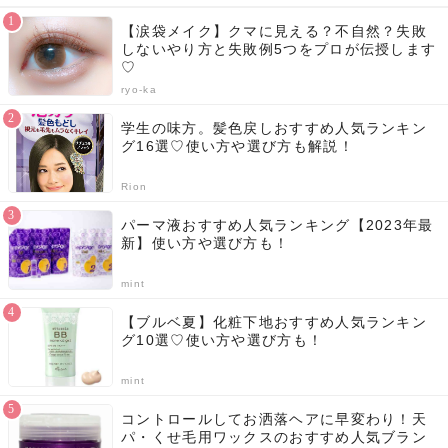
【涙袋メイク】クマに見える？不自然？失敗
しないやり方と失敗例5つをプロが伝授します
♡
ryo-ka
学生の味方。髪色戻しおすすめ人気ランキン
グ16選♡使い方や選び方も解説！
Rion
パーマ液おすすめ人気ランキング【2023年最
新】使い方や選び方も！
mint
【ブルベ夏】化粧下地おすすめ人気ランキン
グ10選♡使い方や選び方も！
mint
コントロールしてお洒落ヘアに早変わり！天
パ・くせ毛用ワックスのおすすめ人気ブラン