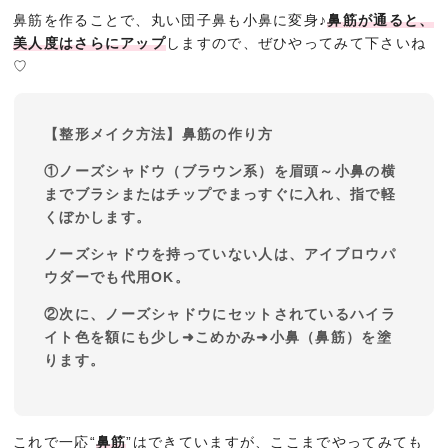
鼻筋を作ることで、丸い団子鼻も小鼻に変身♪
鼻筋が通ると、
美人度はさらにアップ
しますので、ぜひやってみて下さいね
♡
【整形メイク方法】鼻筋の作り方
①ノーズシャドウ（ブラウン系）を眉頭～小鼻の横
までブラシまたはチップでまっすぐに入れ、指で軽
くぼかします。
ノーズシャドウを持っていない人は、アイブロウパ
ウダーでも代用OK。
②次に、ノーズシャドウにセットされているハイラ
イト色を額にも少し➜こめかみ➜小鼻（鼻筋）を塗
ります。
これで一応“
鼻筋
”はできていますが、ここまでやってみても