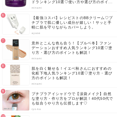
ドランキング10選♡使い方や選び方のポイ...
minami
【最強コスパ】レシピストのBBクリーム♡プ
チプラで肌に優しい成分が嬉しい！サッと手
軽に肌を守りながらカバーしよう。
ayase
意外とこんな色も合う！【ブルベ冬】ファン
デーションおすすめ人気ランキング10選♡塗
り方・選び方のポイントも解説！
minami
肌を白く魅せる！イエベ秋さんにおすすめの
化粧下地人気ランキング10選♡塗り方・選び
方のポイントも解説！
minami
プチプラアイシャドウで【涙袋メイク】自然
な塗り方・作り方をプロが解説！40代50代で
も似合うやり方も伝授します♡
ryo-ka