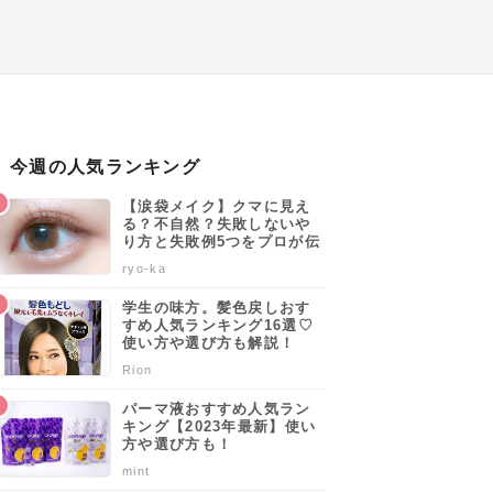
今週の人気ランキング
【涙袋メイク】クマに見え
る？不自然？失敗しないや
り方と失敗例5つをプロが伝
授します♡
ryo-ka
学生の味方。髪色戻しおす
すめ人気ランキング16選♡
使い方や選び方も解説！
Rion
パーマ液おすすめ人気ラン
キング【2023年最新】使い
方や選び方も！
mint