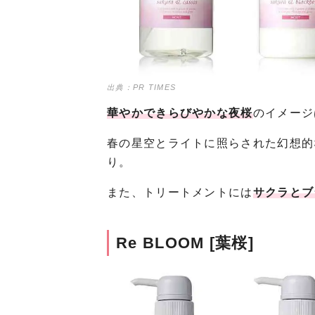
出典：PR TIMES
華やかできらびやかな夜桜
のイメージ
春の星空とライトに照らされた幻想的
り。
また、トリートメントには
サクラとブ
Re BLOOM [葉桜]