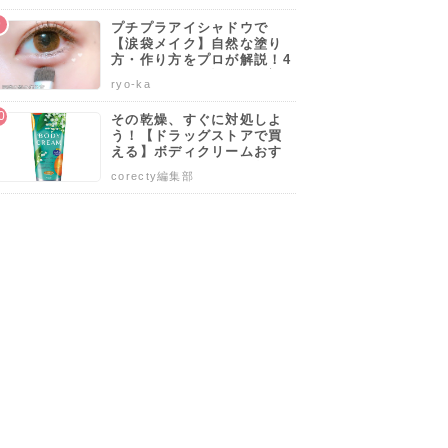
プチプラアイシャドウで
【涙袋メイク】自然な塗り
方・作り方をプロが解説！4
0代50代でも似合うやり方も
ryo-ka
伝授します♡
その乾燥、すぐに対処しよ
う！【ドラッグストアで買
える】ボディクリームおす
すめ人気ランキング10選♡
corecty編集部
塗り方や選び方も解説