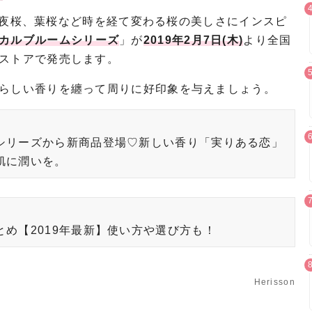
初桜、夜桜、葉桜など時を経て変わる桜の美しさにインスピ
カルブルームシリーズ
」が
2019年2月7日(木)
より全国
ストアで発売します。
らしい香りを纏って周りに好印象を与えましょう。
シリーズから新商品登場♡新しい香り「実りある恋」
肌に潤いを。
め【2019年最新】使い方や選び方も！
Herisson