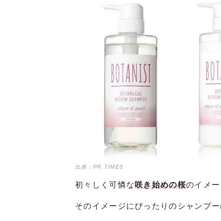
出典：PR TIMES
初々しく可憐な
咲き始めの桜
のイメー
そのイメージにぴったりのシャンプー