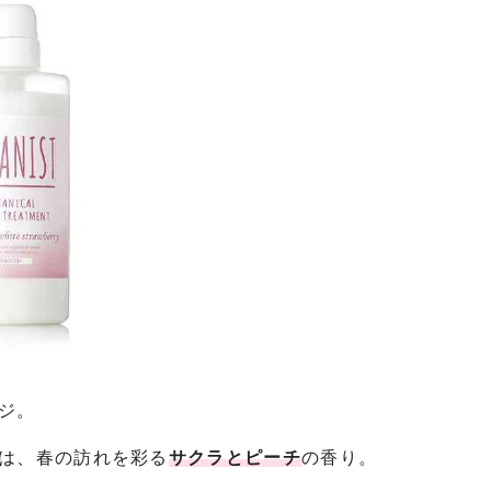
ジ。
は、春の訪れを彩る
サクラとピーチ
の香り。