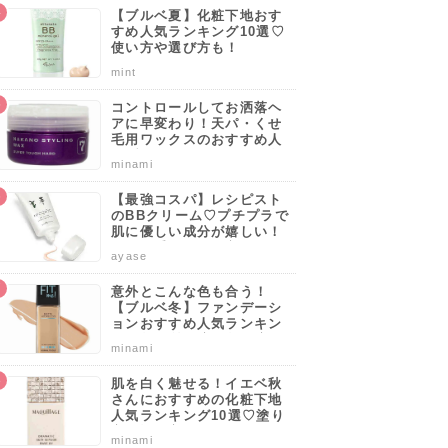
【ブルベ夏】化粧下地おす
すめ人気ランキング10選♡
使い方や選び方も！
mint
コントロールしてお洒落ヘ
アに早変わり！天パ・くせ
毛用ワックスのおすすめ人
気ブランドランキング10選
minami
♡使い方や選び方のポイン
トも解説！
【最強コスパ】レシピスト
のBBクリーム♡プチプラで
肌に優しい成分が嬉しい！
サッと手軽に肌を守りなが
ayase
らカバーしよう。
意外とこんな色も合う！
【ブルベ冬】ファンデーシ
ョンおすすめ人気ランキン
グ10選♡塗り方・選び方の
minami
ポイントも解説！
肌を白く魅せる！イエベ秋
さんにおすすめの化粧下地
人気ランキング10選♡塗り
方・選び方のポイントも解
minami
説！