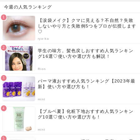
今週の人気ランキング
【涙袋メイク】クマに見える？不自然？失敗
しないやり方と失敗例5つをプロが伝授します
♡
ryo-ka
学生の味方。髪色戻しおすすめ人気ランキン
グ16選♡使い方や選び方も解説！
Rion
パーマ液おすすめ人気ランキング【2023年最
新】使い方や選び方も！
mint
【ブルベ夏】化粧下地おすすめ人気ランキン
グ10選♡使い方や選び方も！
mint