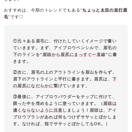
おすすめは、今期のトレンドでもある“
ちょっと太目の並行眉
毛
”です♡
①元々ある眉毛に、付けたしていくイメージで書い
ていきます。まず、アイブロウペンシルで、眉毛の
下のラインを“
眉頭から眉尻にまっすぐ一直線
”に書
きます。
②次に、眉毛の上のアウトラインを眉山を作らず、
眉下のアウトラインと平行に書きます。眉尻は、
下
の眉尻になだらかに
繋げていきます。
③最後に、アイブロウパウダーをチップに付けて、
囲った中を埋めるように塗っていきます。（
眉頭は
濃くならないように注意
しましょう！眉頭は、アイ
ブロウブラシがあれば何もつけずササッとぼかしま
す。なければ、指でササッとぼかしてもOK。）