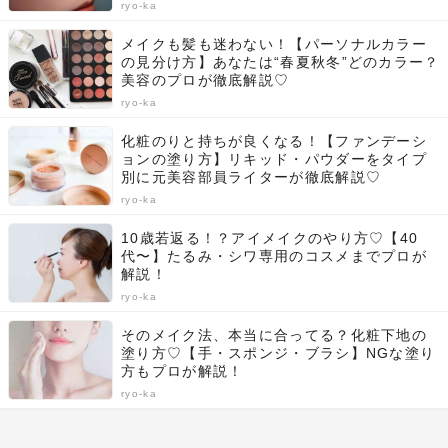
ryo-ka
メイクも髪も迷わない！【パーソナルカラー
の見分け方】あなたは“春夏秋冬”どのカラー？
美容のプロが徹底解説♡
ryo-ka
化粧のりと持ちが良くなる！【ファンデーシ
ョンの塗り方】リキッド・パウダーをタイプ
別に元美容部員ライターが徹底解説♡
ryo-ka
10歳若返る！？アイメイクのやり方♡【40
代〜】たるみ・シワ専用のコスメまでプロが
解説！
ryo-ka
そのメイク法、本当に合ってる？化粧下地の
塗り方♡【手・スポンジ・ブラシ】NGな塗り
方もプロが解説！
ryo-ka