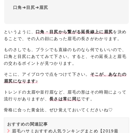
口角➜目尻➜眉尻
というように、
口角・目尻から繋がる延長線上に眉尻
を決め
ることで、その人の顔にあった眉毛の長さがわかります。
ものさしでも、ブラシでも直線のものなら何でもいいので、
口角と目尻にあててみて下さい。すると、その延長上と眉毛
の交わるポイントが見つかります。
そこに、アイブロウで点をつけて下さい。
そこが、あなたの
眉尻になります♪
トレンドの太眉や並行眉など、眉毛の形はその時期によって
流行りがありますが、
長さは常に同じ
です。
骨格に合った黄金比、ぜひ覚えておいてくださいね♡
おすすめの関連記事
眉毛ハサミおすすめ人気ランキングまとめ【2019最