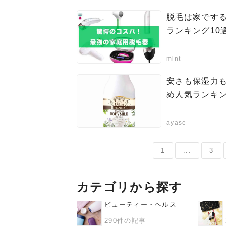
脱毛は家です
ランキング10
mint
安さも保湿力
め人気ランキン
ayase
1
...
3
カテゴリから探す
ビューティー・ヘルス
290件の記事