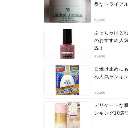
得なトライア
ayase
ぶっちゃけど
のおすすめ人気
説！
ayase
日焼け止めに
め人気ランキン
ayase
デリケートな
ンキング10選