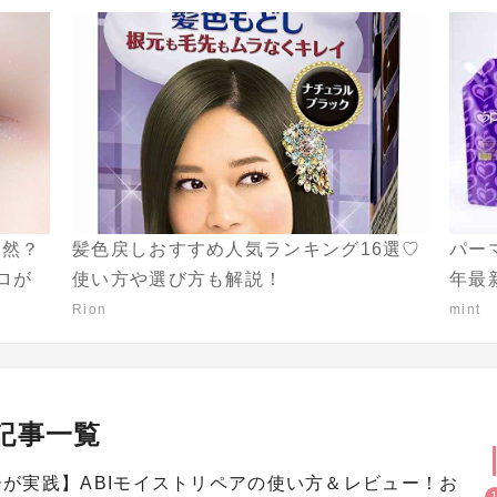
自然？
髪色戻しおすすめ人気ランキング16選♡
パー
ロが
使い方や選び方も解説！
年最
Rion
mint
記事一覧
が実践】ABIモイストリペアの使い方＆レビュー！お