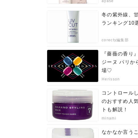
ayase
冬の紫外線、
ランキング10
corecty編集部
『薔薇の香り
ジーヌ パリ
場♡
Herisson
コントロール
のおすすめ人気
トも解説！
minami
なかなか言う