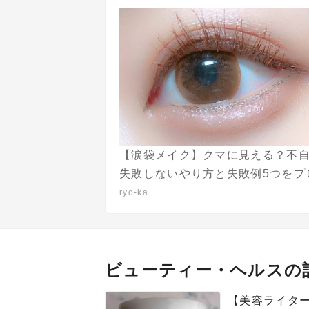
【涙袋メイク】クマに見える？不
失敗しないやり方と失敗例5つをプ
伝授します♡
ryo-ka
ビューティー・ヘルスの
【美容ライター