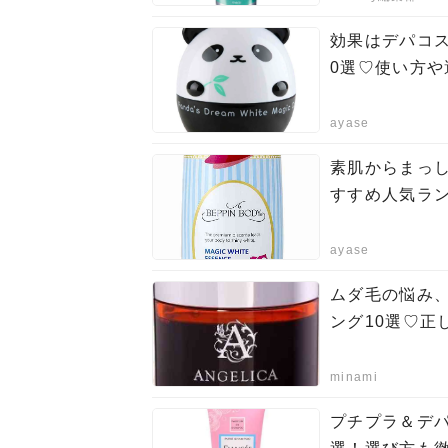
効果はデパコ
0選♡使い方
ayase
素肌からまっ
すすめ人気ラン
ayase
ムダ毛の悩み
ング10選♡正
minami
プチプラ＆デパ