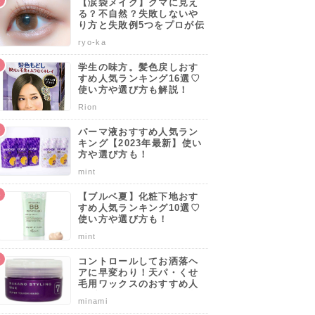
【涙袋メイク】クマに見え
る？不自然？失敗しないや
り方と失敗例5つをプロが伝
授します♡
ryo-ka
学生の味方。髪色戻しおす
すめ人気ランキング16選♡
使い方や選び方も解説！
Rion
パーマ液おすすめ人気ラン
キング【2023年最新】使い
方や選び方も！
mint
【ブルベ夏】化粧下地おす
すめ人気ランキング10選♡
使い方や選び方も！
mint
コントロールしてお洒落ヘ
アに早変わり！天パ・くせ
毛用ワックスのおすすめ人
気ブランドランキング10選
minami
♡使い方や選び方のポイン