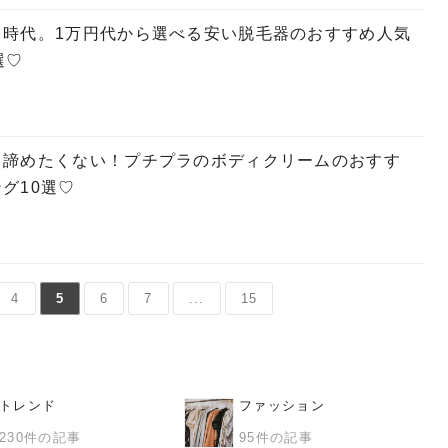
る時代。1万円代から選べる安い脱毛器のおすすめ人気
選♡
も諦めたくない！プチプラのボディクリームのおすす
グ10選♡
4
5
6
7
...
15
トレンド
ファッション
230件の記事
95件の記事