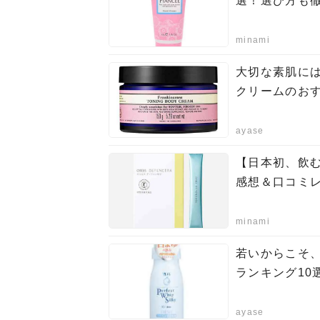
選！選び方も
minami
大切な素肌に
クリームのおす
ayase
【日本初、飲
感想＆口コミ
minami
若いからこそ、
ランキング10
ayase