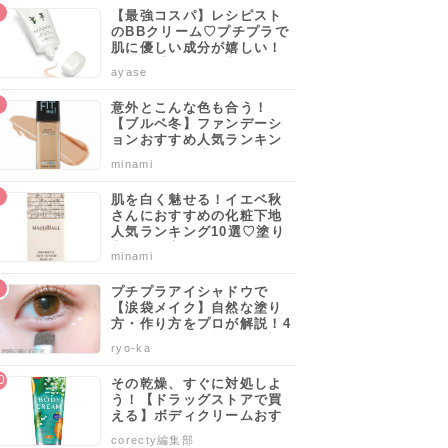
トも解説！
【最強コスパ】レシピスト
のBBクリーム♡プチプラで
肌に優しい成分が嬉しい！
サッと手軽に肌を守りなが
ayase
らカバーしよう。
意外とこんな色も合う！
【ブルベ冬】ファンデーシ
ョンおすすめ人気ランキン
グ10選♡塗り方・選び方の
minami
ポイントも解説！
肌を白く魅せる！イエベ秋
さんにおすすめの化粧下地
人気ランキング10選♡塗り
方・選び方のポイントも解
minami
説！
プチプラアイシャドウで
【涙袋メイク】自然な塗り
方・作り方をプロが解説！4
0代50代でも似合うやり方も
ryo-ka
伝授します♡
その乾燥、すぐに対処しよ
う！【ドラッグストアで買
える】ボディクリームおす
すめ人気ランキング10選♡
corecty編集部
塗り方や選び方も解説