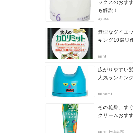
ックスのおすす
も解説！
ayase
無理なダイエ
キング10選♡
mint
広がりやすい
人気ランキング
minami
その乾燥、す
クリームおすす
corecty編集部