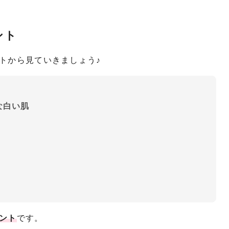
ント
トから見ていきましょう♪
な白い肌
ント
です。