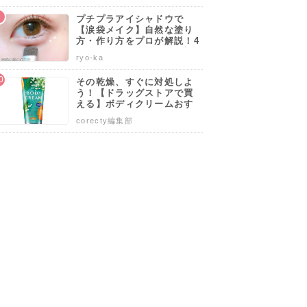
プチプラアイシャドウで
【涙袋メイク】自然な塗り
方・作り方をプロが解説！4
0代50代でも似合うやり方も
ryo-ka
伝授します♡
その乾燥、すぐに対処しよ
う！【ドラッグストアで買
える】ボディクリームおす
すめ人気ランキング10選♡
corecty編集部
塗り方や選び方も解説