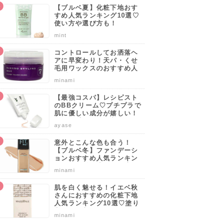
【ブルベ夏】化粧下地おす
すめ人気ランキング10選♡
使い方や選び方も！
mint
コントロールしてお洒落ヘ
アに早変わり！天パ・くせ
毛用ワックスのおすすめ人
気ブランドランキング10選
minami
♡使い方や選び方のポイン
トも解説！
【最強コスパ】レシピスト
のBBクリーム♡プチプラで
肌に優しい成分が嬉しい！
サッと手軽に肌を守りなが
ayase
らカバーしよう。
意外とこんな色も合う！
【ブルベ冬】ファンデーシ
ョンおすすめ人気ランキン
グ10選♡塗り方・選び方の
minami
ポイントも解説！
肌を白く魅せる！イエベ秋
さんにおすすめの化粧下地
人気ランキング10選♡塗り
方・選び方のポイントも解
minami
説！