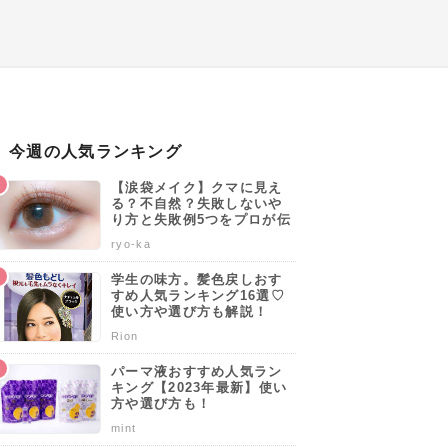
今週の人気ランキング
【涙袋メイク】クマに見え
る？不自然？失敗しないや
り方と失敗例5つをプロが伝
授します♡
ryo-ka
学生の味方。髪色戻しおす
すめ人気ランキング16選♡
使い方や選び方も解説！
Rion
パーマ液おすすめ人気ラン
キング【2023年最新】使い
方や選び方も！
mint